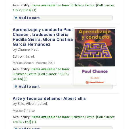
Availability:
Items available for loan:
Biblioteca Central [
Call number:
155.2 / B214] (1).
Add to cart
Aprendizaje y conducta
Paul
Chance ; traducción Gloria
Padilla Sierra, Gloria Cristina
García Hernández
by
Chance, Paul.
Edition:
3a. ed.
México Manual Moderno 2001
Availability:
Items available for loan:
Biblioteca Central [
Call number:
153.15 /
C456a] (1).
Add to cart
Arte y tecnica del amor
Albert Ellis
by
Ellis, Albert
[autor]
.
Mexico Grijalbo
Availability:
Items available for loan:
Biblioteca Central [
Call number:
155.32 / E43] (1).