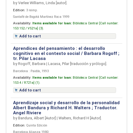
by
Verlee Williams, Linda
[autor]
.
Edition:
3 reimp.
Santafé de Bogotá Martínez Roca 1999
Availability:
Items available for loan:
Biblioteca Central [
Call number:
153.152 / V521a] (3).
Add to cart
Aprendices del pensamiento : el desarrollo
cognitivo en el contexto social / Barbara Rogoff ;
tr. Pilar Lacasa
by
Rogoff, Barbara
|
Lacasa, Pilar
[traducción y prólogo]
.
Barcelona : Paidós, 1993
Availability:
Items available for loan:
Biblioteca Central [
Call number:
153.4 / R721a] (1).
Add to cart
Aprendizaje social y desarrollo de la personalidad
Albert Bandura y Richard H. Walters ; Traductor.
Angel Riviere
by
Bandura, Albert
[Autor]
|
Walters, Richard H
[Autor]
.
Edition:
Quinta Edición
Barcelona Alianza 1980