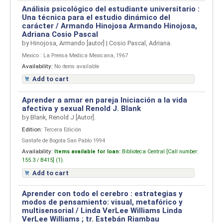
Análisis psicológico del estudiante universitario :
Una técnica para el estudio dinámico del
carácter /
Armando Hinojosa
Armando Hinojosa,
Adriana Cosio Pascal
by
Hinojosa, Armando
[autor]
|
Cosio Pascal, Adriana.
Mexico : La Prensa Medica Mexicana, 1967
Availability:
No items available
Add to cart
Aprender a amar en pareja Iniciación a la vida
afectiva y sexual
Renold J. Blank
by
Blank, Renold J
[Autor]
.
Edition:
Tercera Edición
Santafe de Bogota San Pablo 1994
Availability:
Items available for loan:
Biblioteca Central [
Call number:
155.3 / B415] (1).
Add to cart
Aprender con todo el cerebro : estrategias y
modos de pensamiento: visual, metafórico y
multisensorial /
Linda VerLee Williams
Linda
VerLee Williams ; tr. Estebán Riambau