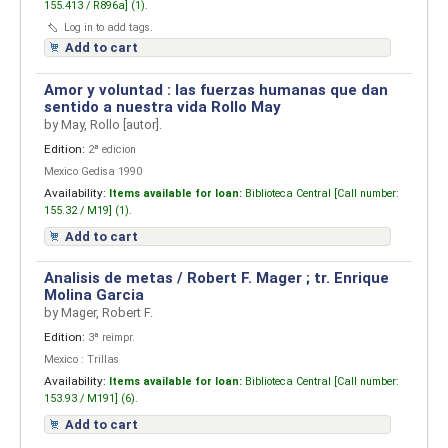
155.413 / R896a] (1).
Log in to add tags.
Add to cart
Amor y voluntad : las fuerzas humanas que dan
sentido a nuestra vida
Rollo May
by
May, Rollo
[autor]
.
Edition:
2ª edicion
Mexico Gedisa 1990
Availability:
Items available for loan:
Biblioteca Central [
Call number:
155.32 / M19] (1).
Add to cart
Analisis de metas / Robert F. Mager ; tr. Enrique
Molina Garcia
by
Mager, Robert F.
Edition:
3ª reimpr.
Mexico : Trillas
Availability:
Items available for loan:
Biblioteca Central [
Call number:
153.93 / M191] (6).
Add to cart