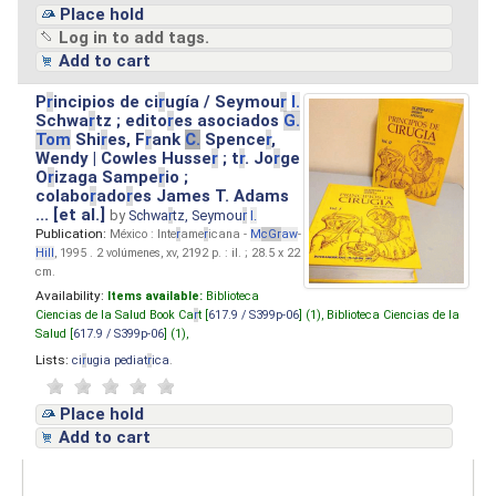
Place hold
Log in to add tags.
Add to cart
P
r
incipios de ci
r
ugía / Seymou
r
I.
Schwa
r
tz ; edito
r
es asociados
G.
Tom
Shi
r
es, F
r
ank
C.
Spence
r
,
Wendy | Cowles Husse
r
; t
r
. Jo
r
ge
O
r
izaga Sampe
r
io ;
colabo
r
ado
r
es James T. Adams
... [et al.]
by
Schwa
r
tz, Seymou
r
I.
Publication:
México : Inte
r
ame
r
icana -
M
cG
r
aw
-
Hill
, 1995 . 2 volúmenes, xv, 2192 p. : il. ; 28.5 x 22
cm.
Availability:
Items available:
Biblioteca
Ciencias de la Salud Book Ca
r
t [
617.9 / S399p-06
] (1),
Biblioteca Ciencias de la
Salud [
617.9 / S399p-06
] (1),
Lists:
ci
r
ugia pediat
r
ica
.
Place hold
Add to cart