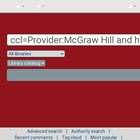
BIBLIOTECA
UNIV.
SURCOLOMBIANA
Advanced search
Authority search
Recent comments
Tag cloud
Most popular