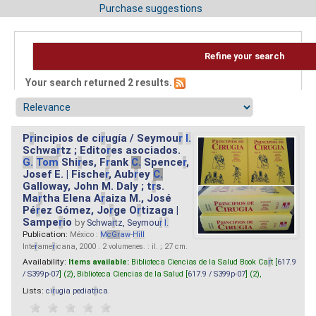
Purchase suggestions
Refine your search
Your search returned 2 results.
P
r
incipios de ci
r
ugía / Seymou
r
I.
Schwa
r
tz ; Edito
r
es asociados.
G.
Tom
Shi
r
es, F
r
ank
C.
Spence
r
,
Josef E. | Fische
r
, Aub
r
ey
C.
Galloway, John M. Daly ; t
r
s.
Ma
r
tha Elena A
r
aiza M., José
Pé
r
ez Gómez, Jo
r
ge O
r
tizaga |
Sampe
r
io
by
Schwa
r
tz, Seymou
r
I.
Publication:
México :
M
cG
r
aw
-
Hill
Inte
r
ame
r
icana, 2000 . 2 volumenes. : il. ; 27 cm.
Availability:
Items available:
Biblioteca Ciencias de la Salud Book Ca
r
t [
617.9
/ S399p-07
] (2),
Biblioteca Ciencias de la Salud [
617.9 / S399p-07
] (2),
Lists:
ci
r
ugia pediat
r
ica
.