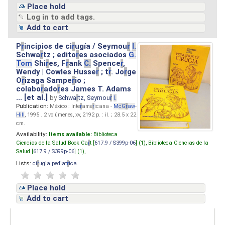
Place hold
Log in to add tags.
Add to cart
P
r
incipios de ci
r
ugía / Seymou
r
I.
Schwa
r
tz ; edito
r
es asociados
G.
Tom
Shi
r
es, F
r
ank
C.
Spence
r
,
Wendy | Cowles Husse
r
; t
r
. Jo
r
ge
O
r
izaga Sampe
r
io ;
colabo
r
ado
r
es James T. Adams
... [et al.]
by
Schwa
r
tz, Seymou
r
I.
Publication:
México : Inte
r
ame
r
icana -
M
cG
r
aw
-
Hill
, 1995 . 2 volúmenes, xv, 2192 p. : il. ; 28.5 x 22
cm.
Availability:
Items available:
Biblioteca
Ciencias de la Salud Book Ca
r
t [
617.9 / S399p-06
] (1),
Biblioteca Ciencias de la
Salud [
617.9 / S399p-06
] (1),
Lists:
ci
r
ugia pediat
r
ica
.
Place hold
Add to cart