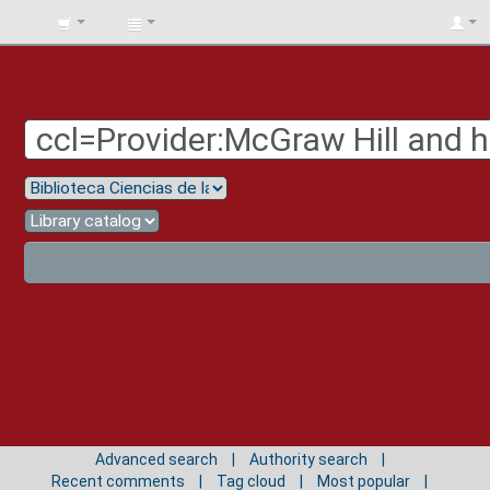
BIBLIOTECA
UNIV.
SURCOLOMBIANA
Advanced search
Authority search
Recent comments
Tag cloud
Most popular