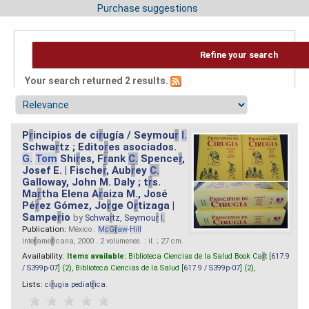
Purchase suggestions
Refine your search
Your search returned 2 results.
P
r
incipios de ci
r
ugía / Seymou
r
I.
Schwa
r
tz ; Edito
r
es asociados.
G.
Tom
Shi
r
es, F
r
ank
C.
Spence
r
,
Josef E. | Fische
r
, Aub
r
ey
C.
Galloway, John M. Daly ; t
r
s.
Ma
r
tha Elena A
r
aiza M., José
Pé
r
ez Gómez, Jo
r
ge O
r
tizaga |
Sampe
r
io
by
Schwa
r
tz, Seymou
r
I.
Publication:
México :
M
cG
r
aw
-
Hill
Inte
r
ame
r
icana, 2000 . 2 volumenes. : il. ; 27 cm.
Availability:
Items available:
Biblioteca Ciencias de la Salud Book Ca
r
t [
617.9
/ S399p-07
] (2),
Biblioteca Ciencias de la Salud [
617.9 / S399p-07
] (2),
Lists:
ci
r
ugia pediat
r
ica
.