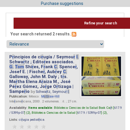
Purchase suggestions
Refine your search
Your search returned 2 results.
P
r
incipios de ci
r
ugía / Seymou
r
I.
Schwa
r
tz ; Edito
r
es asociados.
G.
Tom
Shi
r
es, F
r
ank
C.
Spence
r
,
Josef E. | Fische
r
, Aub
r
ey
C.
Galloway, John M. Daly ; t
r
s.
Ma
r
tha Elena A
r
aiza M., José
Pé
r
ez Gómez, Jo
r
ge O
r
tizaga |
Sampe
r
io
by
Schwa
r
tz, Seymou
r
I.
Publication:
México :
M
cG
r
aw
-
Hill
Inte
r
ame
r
icana, 2000 . 2 volumenes. : il. ; 27 cm.
Availability:
Items available:
Biblioteca Ciencias de la Salud Book Ca
r
t [
617.9
/ S399p-07
] (2),
Biblioteca Ciencias de la Salud [
617.9 / S399p-07
] (2),
Lists:
ci
r
ugia pediat
r
ica
.