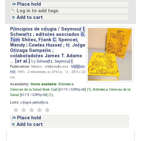
Place hold
Log in to add tags.
Add to cart
P
r
incipios de ci
r
ugía / Seymou
r
I.
Schwa
r
tz ; edito
r
es asociados
G.
Tom
Shi
r
es, F
r
ank
C.
Spence
r
,
Wendy | Cowles Husse
r
; t
r
. Jo
r
ge
O
r
izaga Sampe
r
io ;
colabo
r
ado
r
es James T. Adams
... [et al.]
by
Schwa
r
tz, Seymou
r
I.
Publication:
México : Inte
r
ame
r
icana -
M
cG
r
aw
-
Hill
, 1995 . 2 volúmenes, xv, 2192 p. : il. ; 28.5 x 22
cm.
Availability:
Items available:
Biblioteca
Ciencias de la Salud Book Ca
r
t [
617.9 / S399p-06
] (1),
Biblioteca Ciencias de la
Salud [
617.9 / S399p-06
] (1),
Lists:
ci
r
ugia pediat
r
ica
.
Place hold
Add to cart