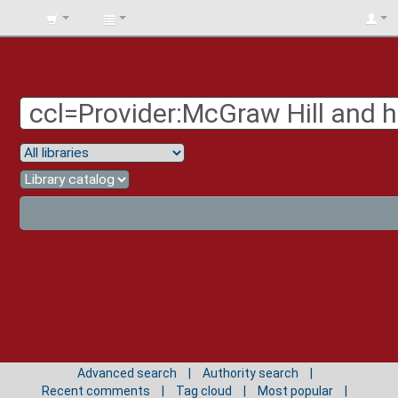
BIBLIOTECA
UNIV.
SURCOLOMBIANA
Advanced search
Authority search
Recent comments
Tag cloud
Most popular