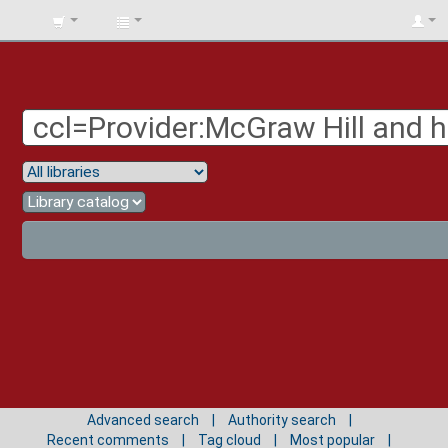
BIBLIOTECA
UNIV.
SURCOLOMBIANA
Advanced search
Authority search
Recent comments
Tag cloud
Most popular