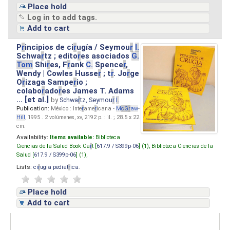
Place hold
Log in to add tags.
Add to cart
P
r
incipios de ci
r
ugía / Seymou
r
I.
Schwa
r
tz ; edito
r
es asociados
G.
Tom
Shi
r
es, F
r
ank
C.
Spence
r
,
Wendy | Cowles Husse
r
; t
r
. Jo
r
ge
O
r
izaga Sampe
r
io ;
colabo
r
ado
r
es James T. Adams
... [et al.]
by
Schwa
r
tz, Seymou
r
I.
Publication:
México : Inte
r
ame
r
icana -
M
cG
r
aw
-
Hill
, 1995 . 2 volúmenes, xv, 2192 p. : il. ; 28.5 x 22
cm.
Availability:
Items available:
Biblioteca
Ciencias de la Salud Book Ca
r
t [
617.9 / S399p-06
] (1),
Biblioteca Ciencias de la
Salud [
617.9 / S399p-06
] (1),
Lists:
ci
r
ugia pediat
r
ica
.
Place hold
Add to cart