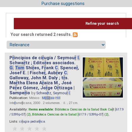
Purchase suggestions
Refine your search
Your search returned 2 results.
P
r
incipios de ci
r
ugía / Seymou
r
I.
Schwa
r
tz ; Edito
r
es asociados.
G.
Tom
Shi
r
es, F
r
ank
C.
Spence
r
,
Josef E. | Fische
r
, Aub
r
ey
C.
Galloway, John M. Daly ; t
r
s.
Ma
r
tha Elena A
r
aiza M., José
Pé
r
ez Gómez, Jo
r
ge O
r
tizaga |
Sampe
r
io
by
Schwa
r
tz, Seymou
r
I.
Publication:
México :
M
cG
r
aw
-
Hill
Inte
r
ame
r
icana, 2000 . 2 volumenes. : il. ; 27 cm.
Availability:
Items available:
Biblioteca Ciencias de la Salud Book Ca
r
t [
617.9
/ S399p-07
] (2),
Biblioteca Ciencias de la Salud [
617.9 / S399p-07
] (2),
Lists:
ci
r
ugia pediat
r
ica
.