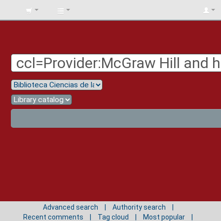
BIBLIOTECA
UNIV.
SURCOLOMBIANA
Advanced search
Authority search
Recent comments
Tag cloud
Most popular