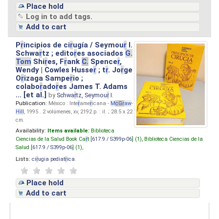
Place hold
Log in to add tags.
Add to cart
P
r
incipios de ci
r
ugía / Seymou
r
I.
Schwa
r
tz ; edito
r
es asociados
G.
Tom
Shi
r
es, F
r
ank
C.
Spence
r
,
Wendy | Cowles Husse
r
; t
r
. Jo
r
ge
O
r
izaga Sampe
r
io ;
colabo
r
ado
r
es James T. Adams
... [et al.]
by
Schwa
r
tz, Seymou
r
I.
Publication:
México : Inte
r
ame
r
icana -
M
cG
r
aw
-
Hill
, 1995 . 2 volúmenes, xv, 2192 p. : il. ; 28.5 x 22
cm.
Availability:
Items available:
Biblioteca
Ciencias de la Salud Book Ca
r
t [
617.9 / S399p-06
] (1),
Biblioteca Ciencias de la
Salud [
617.9 / S399p-06
] (1),
Lists:
ci
r
ugia pediat
r
ica
.
Place hold
Add to cart