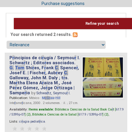
Purchase suggestions
Refine your search
Your search returned 2 results.
P
r
incipios de ci
r
ugía / Seymou
r
I.
Schwa
r
tz ; Edito
r
es asociados.
G.
Tom
Shi
r
es, F
r
ank
C.
Spence
r
,
Josef E. | Fische
r
, Aub
r
ey
C.
Galloway, John M. Daly ; t
r
s.
Ma
r
tha Elena A
r
aiza M., José
Pé
r
ez Gómez, Jo
r
ge O
r
tizaga |
Sampe
r
io
by
Schwa
r
tz, Seymou
r
I.
Publication:
México :
M
cG
r
aw
-
Hill
Inte
r
ame
r
icana, 2000 . 2 volumenes. : il. ; 27 cm.
Availability:
Items available:
Biblioteca Ciencias de la Salud Book Ca
r
t [
617.9
/ S399p-07
] (2),
Biblioteca Ciencias de la Salud [
617.9 / S399p-07
] (2),
Lists:
ci
r
ugia pediat
r
ica
.