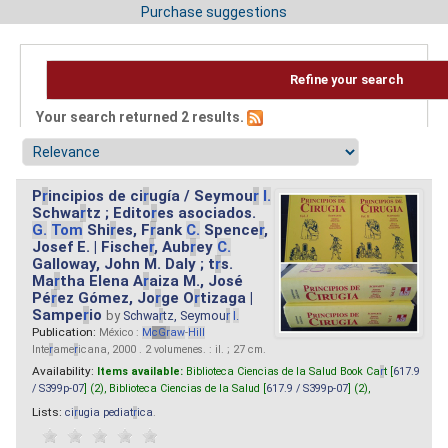
Purchase suggestions
Refine your search
Your search returned 2 results.
P
r
incipios de ci
r
ugía / Seymou
r
I.
Schwa
r
tz ; Edito
r
es asociados.
G.
Tom
Shi
r
es, F
r
ank
C.
Spence
r
,
Josef E. | Fische
r
, Aub
r
ey
C.
Galloway, John M. Daly ; t
r
s.
Ma
r
tha Elena A
r
aiza M., José
Pé
r
ez Gómez, Jo
r
ge O
r
tizaga |
Sampe
r
io
by
Schwa
r
tz, Seymou
r
I.
Publication:
México :
M
cG
r
aw
-
Hill
Inte
r
ame
r
icana, 2000 . 2 volumenes. : il. ; 27 cm.
Availability:
Items available:
Biblioteca Ciencias de la Salud Book Ca
r
t [
617.9
/ S399p-07
] (2),
Biblioteca Ciencias de la Salud [
617.9 / S399p-07
] (2),
Lists:
ci
r
ugia pediat
r
ica
.