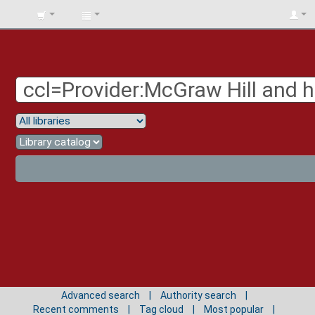
BIBLIOTECA
UNIV.
SURCOLOMBIANA
Advanced search
Authority search
Recent comments
Tag cloud
Most popular