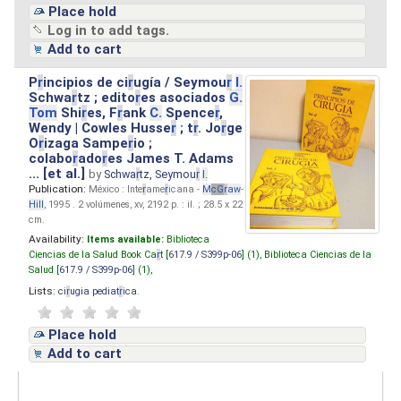
Place hold
Log in to add tags.
Add to cart
P
r
incipios de ci
r
ugía / Seymou
r
I.
Schwa
r
tz ; edito
r
es asociados
G.
Tom
Shi
r
es, F
r
ank
C.
Spence
r
,
Wendy | Cowles Husse
r
; t
r
. Jo
r
ge
O
r
izaga Sampe
r
io ;
colabo
r
ado
r
es James T. Adams
... [et al.]
by
Schwa
r
tz, Seymou
r
I.
Publication:
México : Inte
r
ame
r
icana -
M
cG
r
aw
-
Hill
, 1995 . 2 volúmenes, xv, 2192 p. : il. ; 28.5 x 22
cm.
Availability:
Items available:
Biblioteca
Ciencias de la Salud Book Ca
r
t [
617.9 / S399p-06
] (1),
Biblioteca Ciencias de la
Salud [
617.9 / S399p-06
] (1),
Lists:
ci
r
ugia pediat
r
ica
.
Place hold
Add to cart