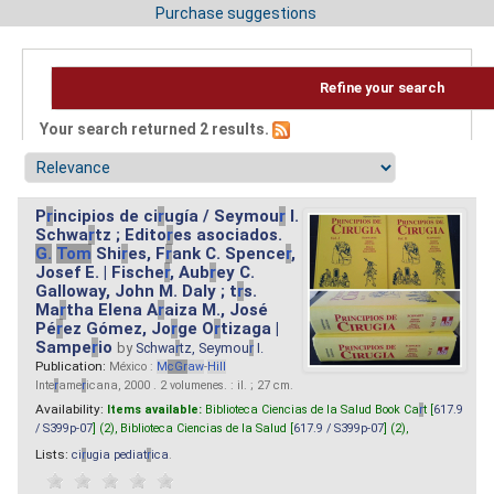
Purchase suggestions
Refine your search
Your search returned 2 results.
P
r
incipios de ci
r
ugía / Seymou
r
I.
Schwa
r
tz ; Edito
r
es asociados.
G.
Tom
Shi
r
es, F
r
ank C. Spence
r
,
Josef E. | Fische
r
, Aub
r
ey C.
Galloway, John M. Daly ; t
r
s.
Ma
r
tha Elena A
r
aiza M., José
Pé
r
ez Gómez, Jo
r
ge O
r
tizaga |
Sampe
r
io
by
Schwa
r
tz, Seymou
r
I.
Publication:
México :
M
cG
r
aw
-
Hill
Inte
r
ame
r
icana, 2000 . 2 volumenes. : il. ; 27 cm.
Availability:
Items available:
Biblioteca Ciencias de la Salud Book Ca
r
t [
617.9
/ S399p-07
] (2),
Biblioteca Ciencias de la Salud [
617.9 / S399p-07
] (2),
Lists:
ci
r
ugia pediat
r
ica
.