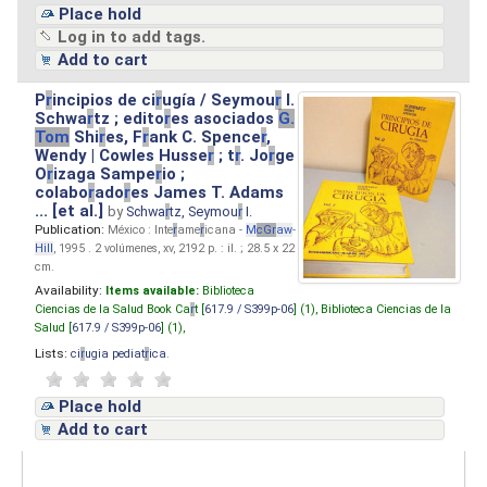
Place hold
Log in to add tags.
Add to cart
P
r
incipios de ci
r
ugía / Seymou
r
I.
Schwa
r
tz ; edito
r
es asociados
G.
Tom
Shi
r
es, F
r
ank C. Spence
r
,
Wendy | Cowles Husse
r
; t
r
. Jo
r
ge
O
r
izaga Sampe
r
io ;
colabo
r
ado
r
es James T. Adams
... [et al.]
by
Schwa
r
tz, Seymou
r
I.
Publication:
México : Inte
r
ame
r
icana -
M
cG
r
aw
-
Hill
, 1995 . 2 volúmenes, xv, 2192 p. : il. ; 28.5 x 22
cm.
Availability:
Items available:
Biblioteca
Ciencias de la Salud Book Ca
r
t [
617.9 / S399p-06
] (1),
Biblioteca Ciencias de la
Salud [
617.9 / S399p-06
] (1),
Lists:
ci
r
ugia pediat
r
ica
.
Place hold
Add to cart