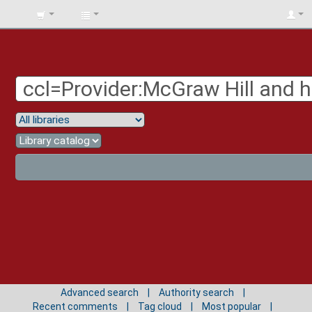
BIBLIOTECA
UNIV.
SURCOLOMBIANA
Advanced search
Authority search
Recent comments
Tag cloud
Most popular