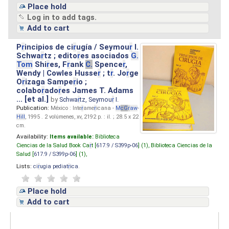
Place hold
Log in to add tags.
Add to cart
P
r
incipios de ci
r
ugía / Seymou
r
I.
Schwa
r
tz ; edito
r
es asociados
G.
Tom
Shi
r
es, F
r
ank
C.
Spence
r
,
Wendy | Cowles Husse
r
; t
r
. Jo
r
ge
O
r
izaga Sampe
r
io ;
colabo
r
ado
r
es James T. Adams
... [et al.]
by
Schwa
r
tz, Seymou
r
I.
Publication:
México : Inte
r
ame
r
icana -
M
cG
r
aw
-
Hill
, 1995 . 2 volúmenes, xv, 2192 p. : il. ; 28.5 x 22
cm.
Availability:
Items available:
Biblioteca
Ciencias de la Salud Book Ca
r
t [
617.9 / S399p-06
] (1),
Biblioteca Ciencias de la
Salud [
617.9 / S399p-06
] (1),
Lists:
ci
r
ugia pediat
r
ica
.
Place hold
Add to cart