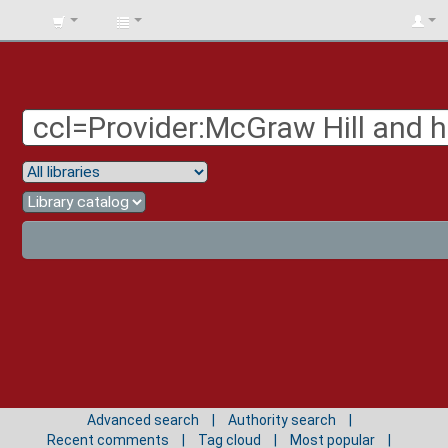
BIBLIOTECA
UNIV.
SURCOLOMBIANA
Advanced search
Authority search
Recent comments
Tag cloud
Most popular