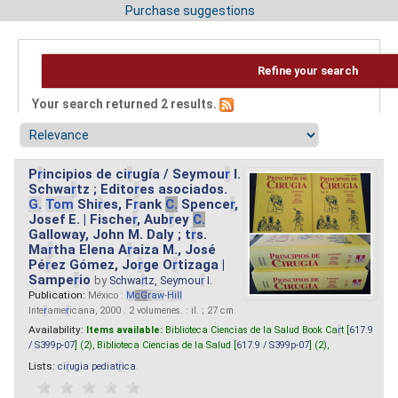
Purchase suggestions
Refine your search
Your search returned 2 results.
P
r
incipios de ci
r
ugía / Seymou
r
I.
Schwa
r
tz ; Edito
r
es asociados.
G.
Tom
Shi
r
es, F
r
ank
C.
Spence
r
,
Josef E. | Fische
r
, Aub
r
ey
C.
Galloway, John M. Daly ; t
r
s.
Ma
r
tha Elena A
r
aiza M., José
Pé
r
ez Gómez, Jo
r
ge O
r
tizaga |
Sampe
r
io
by
Schwa
r
tz, Seymou
r
I.
Publication:
México :
M
cG
r
aw
-
Hill
Inte
r
ame
r
icana, 2000 . 2 volumenes. : il. ; 27 cm.
Availability:
Items available:
Biblioteca Ciencias de la Salud Book Ca
r
t [
617.9
/ S399p-07
] (2),
Biblioteca Ciencias de la Salud [
617.9 / S399p-07
] (2),
Lists:
ci
r
ugia pediat
r
ica
.