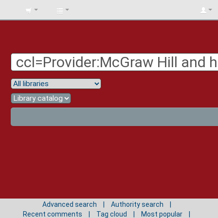
BIBLIOTECA
UNIV.
SURCOLOMBIANA
Advanced search
Authority search
Recent comments
Tag cloud
Most popular