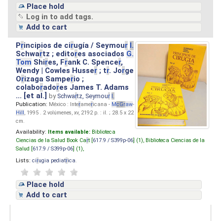
Place hold
Log in to add tags.
Add to cart
P
r
incipios de ci
r
ugía / Seymou
r
I.
Schwa
r
tz ; edito
r
es asociados
G.
Tom
Shi
r
es, F
r
ank C. Spence
r
,
Wendy | Cowles Husse
r
; t
r
. Jo
r
ge
O
r
izaga Sampe
r
io ;
colabo
r
ado
r
es James T. Adams
... [et al.]
by
Schwa
r
tz, Seymou
r
I.
Publication:
México : Inte
r
ame
r
icana -
M
cG
r
aw
-
Hill
, 1995 . 2 volúmenes, xv, 2192 p. : il. ; 28.5 x 22
cm.
Availability:
Items available:
Biblioteca
Ciencias de la Salud Book Ca
r
t [
617.9 / S399p-06
] (1),
Biblioteca Ciencias de la
Salud [
617.9 / S399p-06
] (1),
Lists:
ci
r
ugia pediat
r
ica
.
Place hold
Add to cart