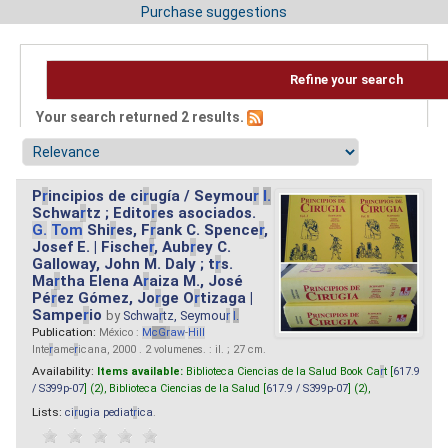
Purchase suggestions
Refine your search
Your search returned 2 results.
P
r
incipios de ci
r
ugía / Seymou
r
I.
Schwa
r
tz ; Edito
r
es asociados.
G.
Tom
Shi
r
es, F
r
ank C. Spence
r
,
Josef E. | Fische
r
, Aub
r
ey C.
Galloway, John M. Daly ; t
r
s.
Ma
r
tha Elena A
r
aiza M., José
Pé
r
ez Gómez, Jo
r
ge O
r
tizaga |
Sampe
r
io
by
Schwa
r
tz, Seymou
r
I.
Publication:
México :
M
cG
r
aw
-
Hill
Inte
r
ame
r
icana, 2000 . 2 volumenes. : il. ; 27 cm.
Availability:
Items available:
Biblioteca Ciencias de la Salud Book Ca
r
t [
617.9
/ S399p-07
] (2),
Biblioteca Ciencias de la Salud [
617.9 / S399p-07
] (2),
Lists:
ci
r
ugia pediat
r
ica
.