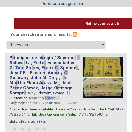
Purchase suggestions
Refine your search
Your search returned 2 results.
P
r
incipios de ci
r
ugía / Seymou
r
I.
Schwa
r
tz ; Edito
r
es asociados.
G.
Tom
Shi
r
es, F
r
ank
C.
Spence
r
,
Josef E. | Fische
r
, Aub
r
ey
C.
Galloway, John M. Daly ; t
r
s.
Ma
r
tha Elena A
r
aiza M., José
Pé
r
ez Gómez, Jo
r
ge O
r
tizaga |
Sampe
r
io
by
Schwa
r
tz, Seymou
r
I.
Publication:
México :
M
cG
r
aw
-
Hill
Inte
r
ame
r
icana, 2000 . 2 volumenes. : il. ; 27 cm.
Availability:
Items available:
Biblioteca Ciencias de la Salud Book Ca
r
t [
617.9
/ S399p-07
] (2),
Biblioteca Ciencias de la Salud [
617.9 / S399p-07
] (2),
Lists:
ci
r
ugia pediat
r
ica
.