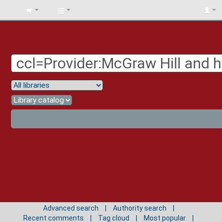
BIBLIOTECA
UNIV.
SURCOLOMBIANA
Advanced search
Authority search
Recent comments
Tag cloud
Most popular