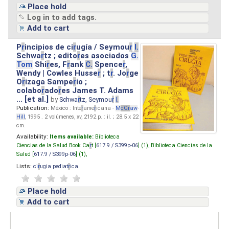
Place hold
Log in to add tags.
Add to cart
P
r
incipios de ci
r
ugía / Seymou
r
I.
Schwa
r
tz ; edito
r
es asociados
G.
Tom
Shi
r
es, F
r
ank
C.
Spence
r
,
Wendy | Cowles Husse
r
; t
r
. Jo
r
ge
O
r
izaga Sampe
r
io ;
colabo
r
ado
r
es James T. Adams
... [et al.]
by
Schwa
r
tz, Seymou
r
I.
Publication:
México : Inte
r
ame
r
icana -
M
cG
r
aw
-
Hill
, 1995 . 2 volúmenes, xv, 2192 p. : il. ; 28.5 x 22
cm.
Availability:
Items available:
Biblioteca
Ciencias de la Salud Book Ca
r
t [
617.9 / S399p-06
] (1),
Biblioteca Ciencias de la
Salud [
617.9 / S399p-06
] (1),
Lists:
ci
r
ugia pediat
r
ica
.
Place hold
Add to cart