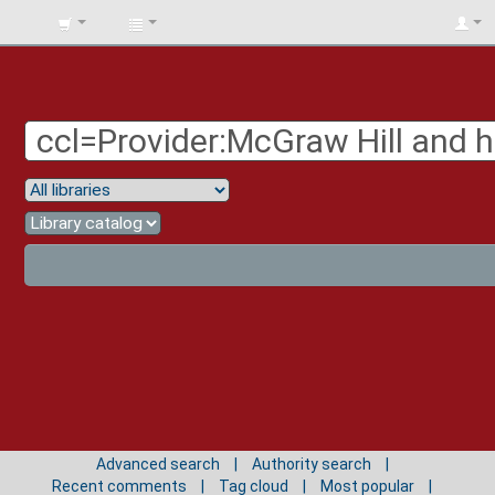
BIBLIOTECA
UNIV.
SURCOLOMBIANA
Advanced search
Authority search
Recent comments
Tag cloud
Most popular