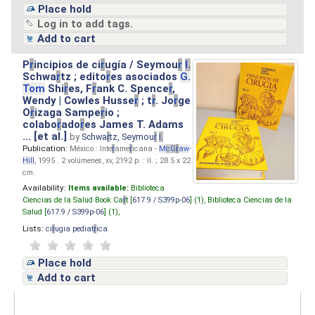
Place hold
Log in to add tags.
Add to cart
P
r
incipios de ci
r
ugía / Seymou
r
I.
Schwa
r
tz ; edito
r
es asociados
G.
Tom
Shi
r
es, F
r
ank C. Spence
r
,
Wendy | Cowles Husse
r
; t
r
. Jo
r
ge
O
r
izaga Sampe
r
io ;
colabo
r
ado
r
es James T. Adams
... [et al.]
by
Schwa
r
tz, Seymou
r
I.
Publication:
México : Inte
r
ame
r
icana -
M
cG
r
aw
-
Hill
, 1995 . 2 volúmenes, xv, 2192 p. : il. ; 28.5 x 22
cm.
Availability:
Items available:
Biblioteca
Ciencias de la Salud Book Ca
r
t [
617.9 / S399p-06
] (1),
Biblioteca Ciencias de la
Salud [
617.9 / S399p-06
] (1),
Lists:
ci
r
ugia pediat
r
ica
.
Place hold
Add to cart