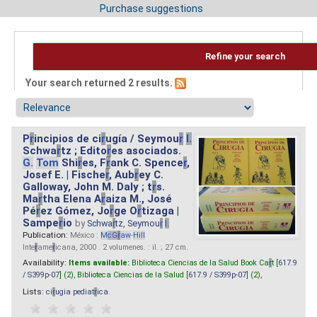
Purchase suggestions
Refine your search
Your search returned 2 results.
P
r
incipios de ci
r
ugía / Seymou
r
I.
Schwa
r
tz ; Edito
r
es asociados.
G.
Tom
Shi
r
es, F
r
ank C. Spence
r
,
Josef E. | Fische
r
, Aub
r
ey C.
Galloway, John M. Daly ; t
r
s.
Ma
r
tha Elena A
r
aiza M., José
Pé
r
ez Gómez, Jo
r
ge O
r
tizaga |
Sampe
r
io
by
Schwa
r
tz, Seymou
r
I.
Publication:
México :
M
cG
r
aw
-
Hill
Inte
r
ame
r
icana, 2000 . 2 volumenes. : il. ; 27 cm.
Availability:
Items available:
Biblioteca Ciencias de la Salud Book Ca
r
t [
617.9
/ S399p-07
] (2),
Biblioteca Ciencias de la Salud [
617.9 / S399p-07
] (2),
Lists:
ci
r
ugia pediat
r
ica
.