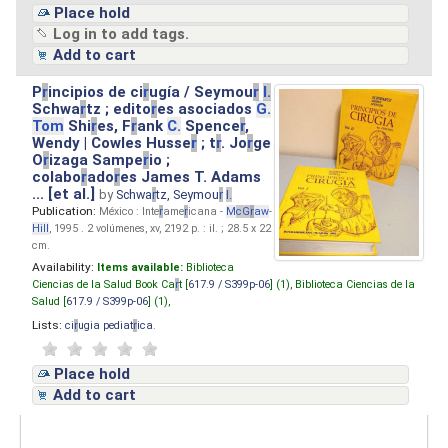
Place hold
Log in to add tags.
Add to cart
P
r
incipios de ci
r
ugía / Seymou
r
I.
Schwa
r
tz ; edito
r
es asociados
G.
Tom
Shi
r
es, F
r
ank
C.
Spence
r
,
Wendy | Cowles Husse
r
; t
r
. Jo
r
ge
O
r
izaga Sampe
r
io ;
colabo
r
ado
r
es James T. Adams
... [et al.]
by
Schwa
r
tz, Seymou
r
I.
Publication:
México : Inte
r
ame
r
icana -
M
cG
r
aw
-
Hill
, 1995 . 2 volúmenes, xv, 2192 p. : il. ; 28.5 x 22
cm.
Availability:
Items available:
Biblioteca
Ciencias de la Salud Book Ca
r
t [
617.9 / S399p-06
] (1),
Biblioteca Ciencias de la
Salud [
617.9 / S399p-06
] (1),
Lists:
ci
r
ugia pediat
r
ica
.
Place hold
Add to cart