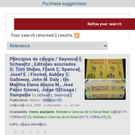
Purchase suggestions
Refine your search
Your search returned 2 results.
P
r
incipios de ci
r
ugía / Seymou
r
I.
Schwa
r
tz ; Edito
r
es asociados.
G.
Tom
Shi
r
es, F
r
ank
C.
Spence
r
,
Josef E. | Fische
r
, Aub
r
ey
C.
Galloway, John M. Daly ; t
r
s.
Ma
r
tha Elena A
r
aiza M., José
Pé
r
ez Gómez, Jo
r
ge O
r
tizaga |
Sampe
r
io
by
Schwa
r
tz, Seymou
r
I.
Publication:
México :
M
cG
r
aw
-
Hill
Inte
r
ame
r
icana, 2000 . 2 volumenes. : il. ; 27 cm.
Availability:
Items available:
Biblioteca Ciencias de la Salud Book Ca
r
t [
617.9
/ S399p-07
] (2),
Biblioteca Ciencias de la Salud [
617.9 / S399p-07
] (2),
Lists:
ci
r
ugia pediat
r
ica
.