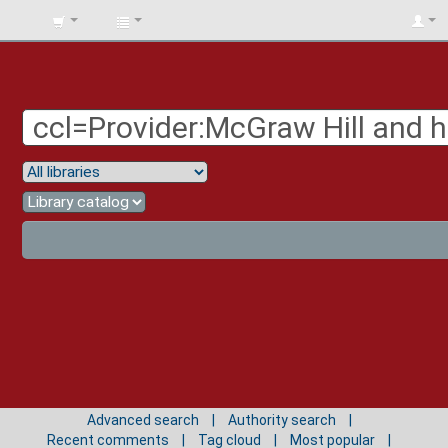
BIBLIOTECA
UNIV.
SURCOLOMBIANA
Advanced search
Authority search
Recent comments
Tag cloud
Most popular