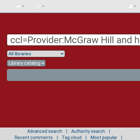
BIBLIOTECA
UNIV.
SURCOLOMBIANA
Advanced search
Authority search
Recent comments
Tag cloud
Most popular