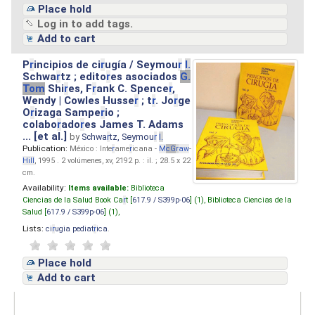
Place hold
Log in to add tags.
Add to cart
P
r
incipios de ci
r
ugía / Seymou
r
I.
Schwa
r
tz ; edito
r
es asociados
G.
Tom
Shi
r
es, F
r
ank C. Spence
r
,
Wendy | Cowles Husse
r
; t
r
. Jo
r
ge
O
r
izaga Sampe
r
io ;
colabo
r
ado
r
es James T. Adams
... [et al.]
by
Schwa
r
tz, Seymou
r
I.
Publication:
México : Inte
r
ame
r
icana -
M
cG
r
aw
-
Hill
, 1995 . 2 volúmenes, xv, 2192 p. : il. ; 28.5 x 22
cm.
Availability:
Items available:
Biblioteca
Ciencias de la Salud Book Ca
r
t [
617.9 / S399p-06
] (1),
Biblioteca Ciencias de la
Salud [
617.9 / S399p-06
] (1),
Lists:
ci
r
ugia pediat
r
ica
.
Place hold
Add to cart