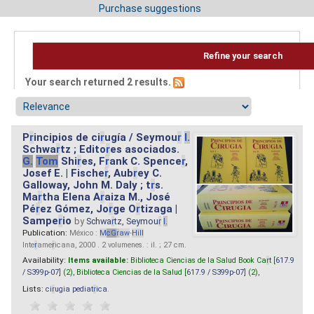
Purchase suggestions
Refine your search
Your search returned 2 results.
P
r
incipios de ci
r
ugía / Seymou
r
I.
Schwa
r
tz ; Edito
r
es asociados.
G.
Tom
Shi
r
es, F
r
ank C. Spence
r
,
Josef E. | Fische
r
, Aub
r
ey C.
Galloway, John M. Daly ; t
r
s.
Ma
r
tha Elena A
r
aiza M., José
Pé
r
ez Gómez, Jo
r
ge O
r
tizaga |
Sampe
r
io
by
Schwa
r
tz, Seymou
r
I.
Publication:
México :
M
cG
r
aw
-
Hill
Inte
r
ame
r
icana, 2000 . 2 volumenes. : il. ; 27 cm.
Availability:
Items available:
Biblioteca Ciencias de la Salud Book Ca
r
t [
617.9
/ S399p-07
] (2),
Biblioteca Ciencias de la Salud [
617.9 / S399p-07
] (2),
Lists:
ci
r
ugia pediat
r
ica
.