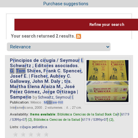
Purchase suggestions
Refine your search
Your search returned 2 results.
P
r
incipios de ci
r
ugía / Seymou
r
I.
Schwa
r
tz ; Edito
r
es asociados.
G.
Tom
Shi
r
es, F
r
ank C. Spence
r
,
Josef E. | Fische
r
, Aub
r
ey C.
Galloway, John M. Daly ; t
r
s.
Ma
r
tha Elena A
r
aiza M., José
Pé
r
ez Gómez, Jo
r
ge O
r
tizaga |
Sampe
r
io
by
Schwa
r
tz, Seymou
r
I.
Publication:
México :
M
cG
r
aw
-
Hill
Inte
r
ame
r
icana, 2000 . 2 volumenes. : il. ; 27 cm.
Availability:
Items available:
Biblioteca Ciencias de la Salud Book Ca
r
t [
617.9
/ S399p-07
] (2),
Biblioteca Ciencias de la Salud [
617.9 / S399p-07
] (2),
Lists:
ci
r
ugia pediat
r
ica
.