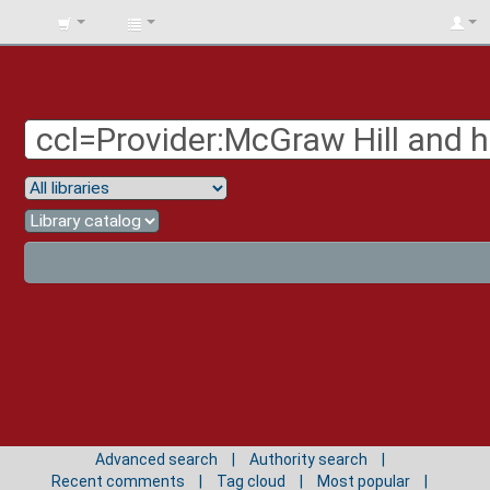
BIBLIOTECA
UNIV.
SURCOLOMBIANA
Advanced search
Authority search
Recent comments
Tag cloud
Most popular