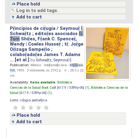
Place hold
Log in to add tags.
Add to cart
P
r
incipios de ci
r
ugía / Seymou
r
I.
Schwa
r
tz ; edito
r
es asociados
G.
Tom
Shi
r
es, F
r
ank C. Spence
r
,
Wendy | Cowles Husse
r
; t
r
. Jo
r
ge
O
r
izaga Sampe
r
io ;
colabo
r
ado
r
es James T. Adams
... [et al.]
by
Schwa
r
tz, Seymou
r
I.
Publication:
México : Inte
r
ame
r
icana -
M
cG
r
aw
-
Hill
, 1995 . 2 volúmenes, xv, 2192 p. : il. ; 28.5 x 22
cm.
Availability:
Items available:
Biblioteca
Ciencias de la Salud Book Ca
r
t [
617.9 / S399p-06
] (1),
Biblioteca Ciencias de la
Salud [
617.9 / S399p-06
] (1),
Lists:
ci
r
ugia pediat
r
ica
.
Place hold
Add to cart