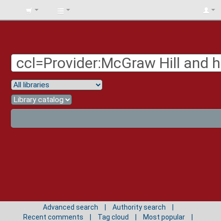
BIBLIOTECA
UNIV.
SURCOLOMBIANA
Advanced search
Authority search
Recent comments
Tag cloud
Most popular