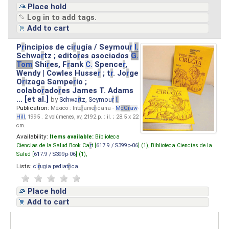
Place hold
Log in to add tags.
Add to cart
P
r
incipios de ci
r
ugía / Seymou
r
I.
Schwa
r
tz ; edito
r
es asociados
G.
Tom
Shi
r
es, F
r
ank
C.
Spence
r
,
Wendy | Cowles Husse
r
; t
r
. Jo
r
ge
O
r
izaga Sampe
r
io ;
colabo
r
ado
r
es James T. Adams
... [et al.]
by
Schwa
r
tz, Seymou
r
I.
Publication:
México : Inte
r
ame
r
icana -
M
cG
r
aw
-
Hill
, 1995 . 2 volúmenes, xv, 2192 p. : il. ; 28.5 x 22
cm.
Availability:
Items available:
Biblioteca
Ciencias de la Salud Book Ca
r
t [
617.9 / S399p-06
] (1),
Biblioteca Ciencias de la
Salud [
617.9 / S399p-06
] (1),
Lists:
ci
r
ugia pediat
r
ica
.
Place hold
Add to cart