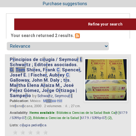
Purchase suggestions
Refine your search
Your search returned 2 results.
P
r
incipios de ci
r
ugía / Seymou
r
I.
Schwa
r
tz ; Edito
r
es asociados.
G.
Tom
Shi
r
es, F
r
ank
C.
Spence
r
,
Josef E. | Fische
r
, Aub
r
ey
C.
Galloway, John M. Daly ; t
r
s.
Ma
r
tha Elena A
r
aiza M., José
Pé
r
ez Gómez, Jo
r
ge O
r
tizaga |
Sampe
r
io
by
Schwa
r
tz, Seymou
r
I.
Publication:
México :
M
cG
r
aw
-
Hill
Inte
r
ame
r
icana, 2000 . 2 volumenes. : il. ; 27 cm.
Availability:
Items available:
Biblioteca Ciencias de la Salud Book Ca
r
t [
617.9
/ S399p-07
] (2),
Biblioteca Ciencias de la Salud [
617.9 / S399p-07
] (2),
Lists:
ci
r
ugia pediat
r
ica
.