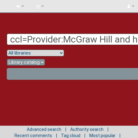
BIBLIOTECA
UNIV.
SURCOLOMBIANA
Advanced search
Authority search
Recent comments
Tag cloud
Most popular