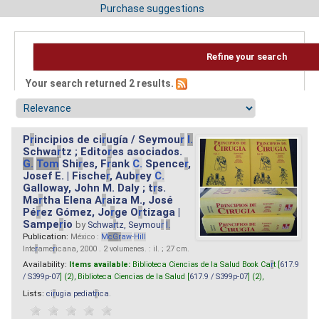
Purchase suggestions
Refine your search
Your search returned 2 results.
P
r
incipios de ci
r
ugía / Seymou
r
I.
Schwa
r
tz ; Edito
r
es asociados.
G.
Tom
Shi
r
es, F
r
ank
C.
Spence
r
,
Josef E. | Fische
r
, Aub
r
ey
C.
Galloway, John M. Daly ; t
r
s.
Ma
r
tha Elena A
r
aiza M., José
Pé
r
ez Gómez, Jo
r
ge O
r
tizaga |
Sampe
r
io
by
Schwa
r
tz, Seymou
r
I.
Publication:
México :
M
cG
r
aw
-
Hill
Inte
r
ame
r
icana, 2000 . 2 volumenes. : il. ; 27 cm.
Availability:
Items available:
Biblioteca Ciencias de la Salud Book Ca
r
t [
617.9
/ S399p-07
] (2),
Biblioteca Ciencias de la Salud [
617.9 / S399p-07
] (2),
Lists:
ci
r
ugia pediat
r
ica
.