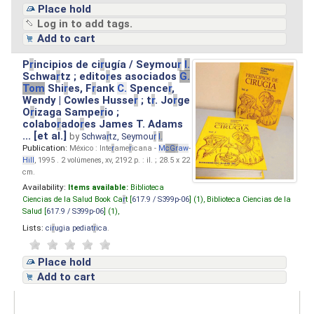
Place hold
Log in to add tags.
Add to cart
P
r
incipios de ci
r
ugía / Seymou
r
I.
Schwa
r
tz ; edito
r
es asociados
G.
Tom
Shi
r
es, F
r
ank
C.
Spence
r
,
Wendy | Cowles Husse
r
; t
r
. Jo
r
ge
O
r
izaga Sampe
r
io ;
colabo
r
ado
r
es James T. Adams
... [et al.]
by
Schwa
r
tz, Seymou
r
I.
Publication:
México : Inte
r
ame
r
icana -
M
cG
r
aw
-
Hill
, 1995 . 2 volúmenes, xv, 2192 p. : il. ; 28.5 x 22
cm.
Availability:
Items available:
Biblioteca
Ciencias de la Salud Book Ca
r
t [
617.9 / S399p-06
] (1),
Biblioteca Ciencias de la
Salud [
617.9 / S399p-06
] (1),
Lists:
ci
r
ugia pediat
r
ica
.
Place hold
Add to cart