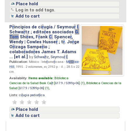
Place hold
Log in to add tags.
Add to cart
P
r
incipios de ci
r
ugía / Seymou
r
I.
Schwa
r
tz ; edito
r
es asociados
G.
Tom
Shi
r
es, F
r
ank
C.
Spence
r
,
Wendy | Cowles Husse
r
; t
r
. Jo
r
ge
O
r
izaga Sampe
r
io ;
colabo
r
ado
r
es James T. Adams
... [et al.]
by
Schwa
r
tz, Seymou
r
I.
Publication:
México : Inte
r
ame
r
icana -
M
cG
r
aw
-
Hill
, 1995 . 2 volúmenes, xv, 2192 p. : il. ; 28.5 x 22
cm.
Availability:
Items available:
Biblioteca
Ciencias de la Salud Book Ca
r
t [
617.9 / S399p-06
] (1),
Biblioteca Ciencias de la
Salud [
617.9 / S399p-06
] (1),
Lists:
ci
r
ugia pediat
r
ica
.
Place hold
Add to cart