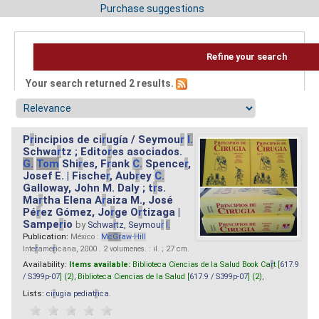
Purchase suggestions
Refine your search
Your search returned 2 results.
P
r
incipios de ci
r
ugía / Seymou
r
I.
Schwa
r
tz ; Edito
r
es asociados.
G.
Tom
Shi
r
es, F
r
ank
C.
Spence
r
,
Josef E. | Fische
r
, Aub
r
ey
C.
Galloway, John M. Daly ; t
r
s.
Ma
r
tha Elena A
r
aiza M., José
Pé
r
ez Gómez, Jo
r
ge O
r
tizaga |
Sampe
r
io
by
Schwa
r
tz, Seymou
r
I.
Publication:
México :
M
cG
r
aw
-
Hill
Inte
r
ame
r
icana, 2000 . 2 volumenes. : il. ; 27 cm.
Availability:
Items available:
Biblioteca Ciencias de la Salud Book Ca
r
t [
617.9
/ S399p-07
] (2),
Biblioteca Ciencias de la Salud [
617.9 / S399p-07
] (2),
Lists:
ci
r
ugia pediat
r
ica
.