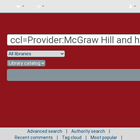
BIBLIOTECA
UNIV.
SURCOLOMBIANA
Advanced search
Authority search
Recent comments
Tag cloud
Most popular