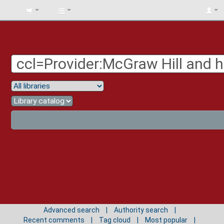
BIBLIOTECA
UNIV.
SURCOLOMBIANA
Advanced search
Authority search
Recent comments
Tag cloud
Most popular