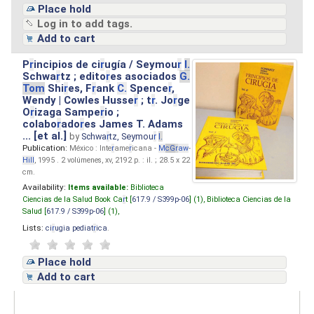
Place hold
Log in to add tags.
Add to cart
P
r
incipios de ci
r
ugía / Seymou
r
I.
Schwa
r
tz ; edito
r
es asociados
G.
Tom
Shi
r
es, F
r
ank
C.
Spence
r
,
Wendy | Cowles Husse
r
; t
r
. Jo
r
ge
O
r
izaga Sampe
r
io ;
colabo
r
ado
r
es James T. Adams
... [et al.]
by
Schwa
r
tz, Seymou
r
I.
Publication:
México : Inte
r
ame
r
icana -
M
cG
r
aw
-
Hill
, 1995 . 2 volúmenes, xv, 2192 p. : il. ; 28.5 x 22
cm.
Availability:
Items available:
Biblioteca
Ciencias de la Salud Book Ca
r
t [
617.9 / S399p-06
] (1),
Biblioteca Ciencias de la
Salud [
617.9 / S399p-06
] (1),
Lists:
ci
r
ugia pediat
r
ica
.
Place hold
Add to cart