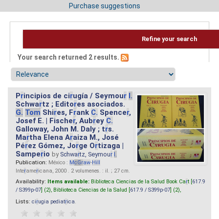
Purchase suggestions
Refine your search
Your search returned 2 results.
P
r
incipios de ci
r
ugía / Seymou
r
I.
Schwa
r
tz ; Edito
r
es asociados.
G.
Tom
Shi
r
es, F
r
ank
C.
Spence
r
,
Josef E. | Fische
r
, Aub
r
ey
C.
Galloway, John M. Daly ; t
r
s.
Ma
r
tha Elena A
r
aiza M., José
Pé
r
ez Gómez, Jo
r
ge O
r
tizaga |
Sampe
r
io
by
Schwa
r
tz, Seymou
r
I.
Publication:
México :
M
cG
r
aw
-
Hill
Inte
r
ame
r
icana, 2000 . 2 volumenes. : il. ; 27 cm.
Availability:
Items available:
Biblioteca Ciencias de la Salud Book Ca
r
t [
617.9
/ S399p-07
] (2),
Biblioteca Ciencias de la Salud [
617.9 / S399p-07
] (2),
Lists:
ci
r
ugia pediat
r
ica
.