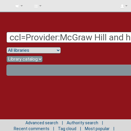
BIBLIOTECA
UNIV.
SURCOLOMBIANA
Advanced search
Authority search
Recent comments
Tag cloud
Most popular