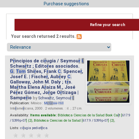
Purchase suggestions
Refine your search
Your search returned 2 results.
P
r
incipios de ci
r
ugía / Seymou
r
I.
Schwa
r
tz ; Edito
r
es asociados.
G.
Tom
Shi
r
es, F
r
ank
C.
Spence
r
,
Josef E. | Fische
r
, Aub
r
ey
C.
Galloway, John M. Daly ; t
r
s.
Ma
r
tha Elena A
r
aiza M., José
Pé
r
ez Gómez, Jo
r
ge O
r
tizaga |
Sampe
r
io
by
Schwa
r
tz, Seymou
r
I.
Publication:
México :
M
cG
r
aw
-
Hill
Inte
r
ame
r
icana, 2000 . 2 volumenes. : il. ; 27 cm.
Availability:
Items available:
Biblioteca Ciencias de la Salud Book Ca
r
t [
617.9
/ S399p-07
] (2),
Biblioteca Ciencias de la Salud [
617.9 / S399p-07
] (2),
Lists:
ci
r
ugia pediat
r
ica
.