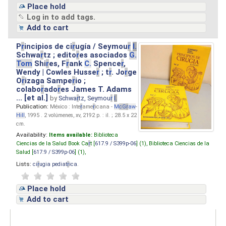
Place hold
Log in to add tags.
Add to cart
P
r
incipios de ci
r
ugía / Seymou
r
I.
Schwa
r
tz ; edito
r
es asociados
G.
Tom
Shi
r
es, F
r
ank
C.
Spence
r
,
Wendy | Cowles Husse
r
; t
r
. Jo
r
ge
O
r
izaga Sampe
r
io ;
colabo
r
ado
r
es James T. Adams
... [et al.]
by
Schwa
r
tz, Seymou
r
I.
Publication:
México : Inte
r
ame
r
icana -
M
cG
r
aw
-
Hill
, 1995 . 2 volúmenes, xv, 2192 p. : il. ; 28.5 x 22
cm.
Availability:
Items available:
Biblioteca
Ciencias de la Salud Book Ca
r
t [
617.9 / S399p-06
] (1),
Biblioteca Ciencias de la
Salud [
617.9 / S399p-06
] (1),
Lists:
ci
r
ugia pediat
r
ica
.
Place hold
Add to cart