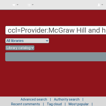
BIBLIOTECA
UNIV.
SURCOLOMBIANA
Advanced search
Authority search
Recent comments
Tag cloud
Most popular