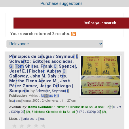
Purchase suggestions
Refine your search
Your search returned 2 results.
P
r
incipios de ci
r
ugía / Seymou
r
I.
Schwa
r
tz ; Edito
r
es asociados.
G.
Tom
Shi
r
es, F
r
ank
C.
Spence
r
,
Josef E. | Fische
r
, Aub
r
ey
C.
Galloway, John M. Daly ; t
r
s.
Ma
r
tha Elena A
r
aiza M., José
Pé
r
ez Gómez, Jo
r
ge O
r
tizaga |
Sampe
r
io
by
Schwa
r
tz, Seymou
r
I.
Publication:
México :
M
cG
r
aw
-
Hill
Inte
r
ame
r
icana, 2000 . 2 volumenes. : il. ; 27 cm.
Availability:
Items available:
Biblioteca Ciencias de la Salud Book Ca
r
t [
617.9
/ S399p-07
] (2),
Biblioteca Ciencias de la Salud [
617.9 / S399p-07
] (2),
Lists:
ci
r
ugia pediat
r
ica
.