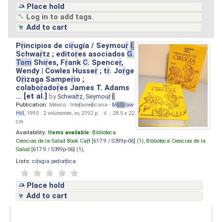
Place hold
Log in to add tags.
Add to cart
P
r
incipios de ci
r
ugía / Seymou
r
I.
Schwa
r
tz ; edito
r
es asociados
G.
Tom
Shi
r
es, F
r
ank
C.
Spence
r
,
Wendy | Cowles Husse
r
; t
r
. Jo
r
ge
O
r
izaga Sampe
r
io ;
colabo
r
ado
r
es James T. Adams
... [et al.]
by
Schwa
r
tz, Seymou
r
I.
Publication:
México : Inte
r
ame
r
icana -
M
cG
r
aw
-
Hill
, 1995 . 2 volúmenes, xv, 2192 p. : il. ; 28.5 x 22
cm.
Availability:
Items available:
Biblioteca
Ciencias de la Salud Book Ca
r
t [
617.9 / S399p-06
] (1),
Biblioteca Ciencias de la
Salud [
617.9 / S399p-06
] (1),
Lists:
ci
r
ugia pediat
r
ica
.
Place hold
Add to cart