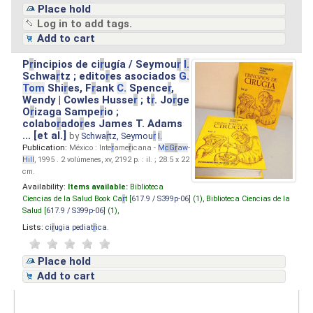
Place hold
Log in to add tags.
Add to cart
P
r
incipios de ci
r
ugía / Seymou
r
I.
Schwa
r
tz ; edito
r
es asociados
G.
Tom
Shi
r
es, F
r
ank
C.
Spence
r
,
Wendy | Cowles Husse
r
; t
r
. Jo
r
ge
O
r
izaga Sampe
r
io ;
colabo
r
ado
r
es James T. Adams
... [et al.]
by
Schwa
r
tz, Seymou
r
I.
Publication:
México : Inte
r
ame
r
icana -
M
cG
r
aw
-
Hill
, 1995 . 2 volúmenes, xv, 2192 p. : il. ; 28.5 x 22
cm.
Availability:
Items available:
Biblioteca
Ciencias de la Salud Book Ca
r
t [
617.9 / S399p-06
] (1),
Biblioteca Ciencias de la
Salud [
617.9 / S399p-06
] (1),
Lists:
ci
r
ugia pediat
r
ica
.
Place hold
Add to cart