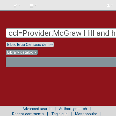
BIBLIOTECA
UNIV.
SURCOLOMBIANA
Advanced search
Authority search
Recent comments
Tag cloud
Most popular