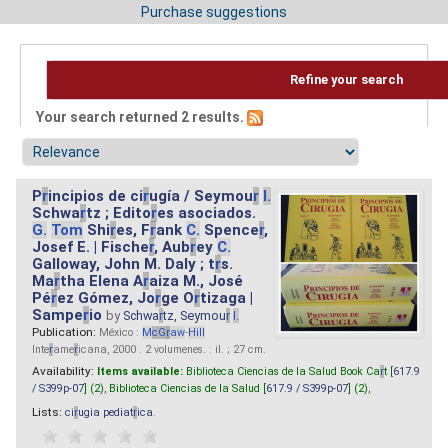
Purchase suggestions
Refine your search
Your search returned 2 results.
P
r
incipios de ci
r
ugía / Seymou
r
I.
Schwa
r
tz ; Edito
r
es asociados.
G.
Tom
Shi
r
es, F
r
ank
C.
Spence
r
,
Josef E. | Fische
r
, Aub
r
ey
C.
Galloway, John M. Daly ; t
r
s.
Ma
r
tha Elena A
r
aiza M., José
Pé
r
ez Gómez, Jo
r
ge O
r
tizaga |
Sampe
r
io
by
Schwa
r
tz, Seymou
r
I.
Publication:
México :
M
cG
r
aw
-
Hill
Inte
r
ame
r
icana, 2000 . 2 volumenes. : il. ; 27 cm.
Availability:
Items available:
Biblioteca Ciencias de la Salud Book Ca
r
t [
617.9
/ S399p-07
] (2),
Biblioteca Ciencias de la Salud [
617.9 / S399p-07
] (2),
Lists:
ci
r
ugia pediat
r
ica
.