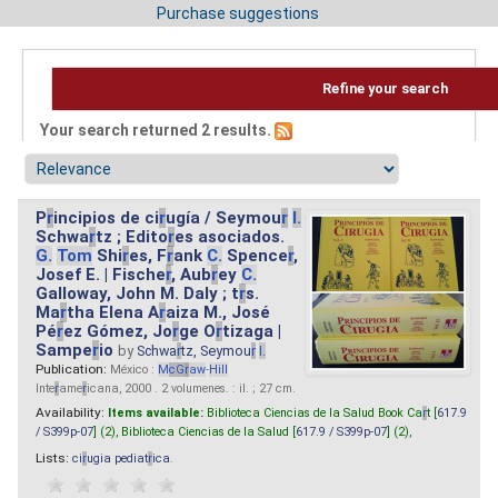
Purchase suggestions
Refine your search
Your search returned 2 results.
P
r
incipios de ci
r
ugía / Seymou
r
I.
Schwa
r
tz ; Edito
r
es asociados.
G.
Tom
Shi
r
es, F
r
ank
C.
Spence
r
,
Josef E. | Fische
r
, Aub
r
ey
C.
Galloway, John M. Daly ; t
r
s.
Ma
r
tha Elena A
r
aiza M., José
Pé
r
ez Gómez, Jo
r
ge O
r
tizaga |
Sampe
r
io
by
Schwa
r
tz, Seymou
r
I.
Publication:
México :
M
cG
r
aw
-
Hill
Inte
r
ame
r
icana, 2000 . 2 volumenes. : il. ; 27 cm.
Availability:
Items available:
Biblioteca Ciencias de la Salud Book Ca
r
t [
617.9
/ S399p-07
] (2),
Biblioteca Ciencias de la Salud [
617.9 / S399p-07
] (2),
Lists:
ci
r
ugia pediat
r
ica
.