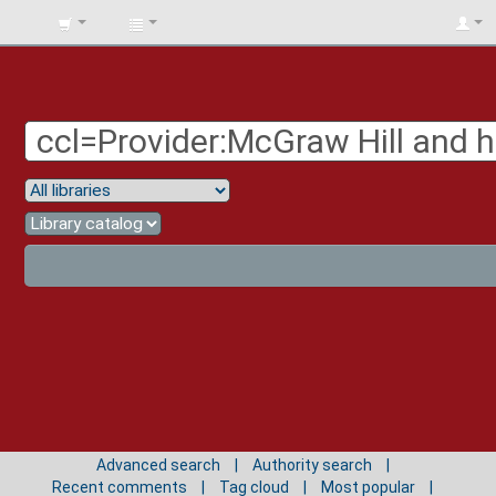
BIBLIOTECA
UNIV.
SURCOLOMBIANA
Advanced search
Authority search
Recent comments
Tag cloud
Most popular