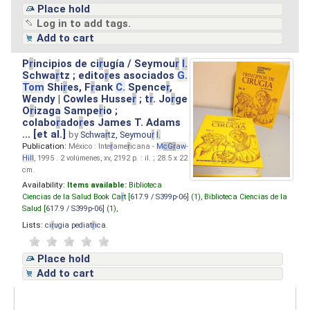
Place hold
Log in to add tags.
Add to cart
P
r
incipios de ci
r
ugía / Seymou
r
I.
Schwa
r
tz ; edito
r
es asociados
G.
Tom
Shi
r
es, F
r
ank
C.
Spence
r
,
Wendy | Cowles Husse
r
; t
r
. Jo
r
ge
O
r
izaga Sampe
r
io ;
colabo
r
ado
r
es James T. Adams
... [et al.]
by
Schwa
r
tz, Seymou
r
I.
Publication:
México : Inte
r
ame
r
icana -
M
cG
r
aw
-
Hill
, 1995 . 2 volúmenes, xv, 2192 p. : il. ; 28.5 x 22
cm.
Availability:
Items available:
Biblioteca
Ciencias de la Salud Book Ca
r
t [
617.9 / S399p-06
] (1),
Biblioteca Ciencias de la
Salud [
617.9 / S399p-06
] (1),
Lists:
ci
r
ugia pediat
r
ica
.
Place hold
Add to cart