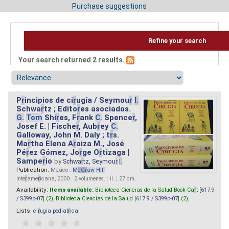
Purchase suggestions
Refine your search
Your search returned 2 results.
P
r
incipios de ci
r
ugía / Seymou
r
I.
Schwa
r
tz ; Edito
r
es asociados.
G.
Tom
Shi
r
es, F
r
ank
C.
Spence
r
,
Josef E. | Fische
r
, Aub
r
ey
C.
Galloway, John M. Daly ; t
r
s.
Ma
r
tha Elena A
r
aiza M., José
Pé
r
ez Gómez, Jo
r
ge O
r
tizaga |
Sampe
r
io
by
Schwa
r
tz, Seymou
r
I.
Publication:
México :
M
cG
r
aw
-
Hill
Inte
r
ame
r
icana, 2000 . 2 volumenes. : il. ; 27 cm.
Availability:
Items available:
Biblioteca Ciencias de la Salud Book Ca
r
t [
617.9
/ S399p-07
] (2),
Biblioteca Ciencias de la Salud [
617.9 / S399p-07
] (2),
Lists:
ci
r
ugia pediat
r
ica
.