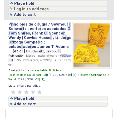
Place hold
Log in to add tags.
Add to cart
P
r
incipios de ci
r
ugía / Seymou
r
I.
Schwa
r
tz ; edito
r
es asociados
G.
Tom
Shi
r
es, F
r
ank
C.
Spence
r
,
Wendy | Cowles Husse
r
; t
r
. Jo
r
ge
O
r
izaga Sampe
r
io ;
colabo
r
ado
r
es James T. Adams
... [et al.]
by
Schwa
r
tz, Seymou
r
I.
Publication:
México : Inte
r
ame
r
icana -
M
cG
r
aw
-
Hill
, 1995 . 2 volúmenes, xv, 2192 p. : il. ; 28.5 x 22
cm.
Availability:
Items available:
Biblioteca
Ciencias de la Salud Book Ca
r
t [
617.9 / S399p-06
] (1),
Biblioteca Ciencias de la
Salud [
617.9 / S399p-06
] (1),
Lists:
ci
r
ugia pediat
r
ica
.
Place hold
Add to cart