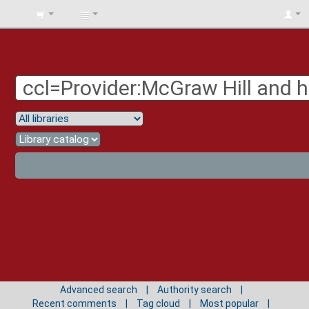
BIBLIOTECA
UNIV.
SURCOLOMBIANA
Advanced search
Authority search
Recent comments
Tag cloud
Most popular