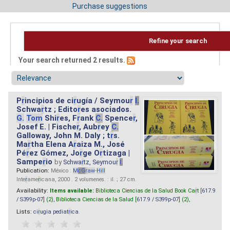
Purchase suggestions
Refine your search
Your search returned 2 results.
P
r
incipios de ci
r
ugía / Seymou
r
I.
Schwa
r
tz ; Edito
r
es asociados.
G.
Tom
Shi
r
es, F
r
ank
C.
Spence
r
,
Josef E. | Fische
r
, Aub
r
ey
C.
Galloway, John M. Daly ; t
r
s.
Ma
r
tha Elena A
r
aiza M., José
Pé
r
ez Gómez, Jo
r
ge O
r
tizaga |
Sampe
r
io
by
Schwa
r
tz, Seymou
r
I.
Publication:
México :
M
cG
r
aw
-
Hill
Inte
r
ame
r
icana, 2000 . 2 volumenes. : il. ; 27 cm.
Availability:
Items available:
Biblioteca Ciencias de la Salud Book Ca
r
t [
617.9
/ S399p-07
] (2),
Biblioteca Ciencias de la Salud [
617.9 / S399p-07
] (2),
Lists:
ci
r
ugia pediat
r
ica
.