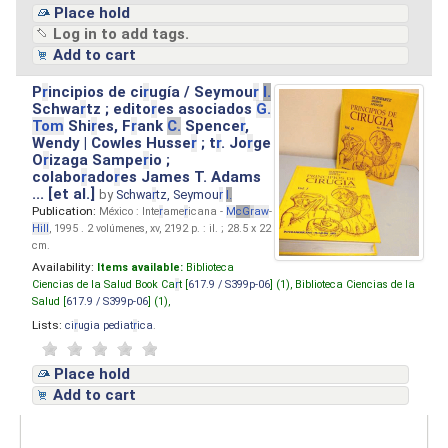
Place hold
Log in to add tags.
Add to cart
P
r
incipios de ci
r
ugía / Seymou
r
I.
Schwa
r
tz ; edito
r
es asociados
G.
Tom
Shi
r
es, F
r
ank
C.
Spence
r
,
Wendy | Cowles Husse
r
; t
r
. Jo
r
ge
O
r
izaga Sampe
r
io ;
colabo
r
ado
r
es James T. Adams
... [et al.]
by
Schwa
r
tz, Seymou
r
I.
Publication:
México : Inte
r
ame
r
icana -
M
cG
r
aw
-
Hill
, 1995 . 2 volúmenes, xv, 2192 p. : il. ; 28.5 x 22
cm.
Availability:
Items available:
Biblioteca
Ciencias de la Salud Book Ca
r
t [
617.9 / S399p-06
] (1),
Biblioteca Ciencias de la
Salud [
617.9 / S399p-06
] (1),
Lists:
ci
r
ugia pediat
r
ica
.
Place hold
Add to cart