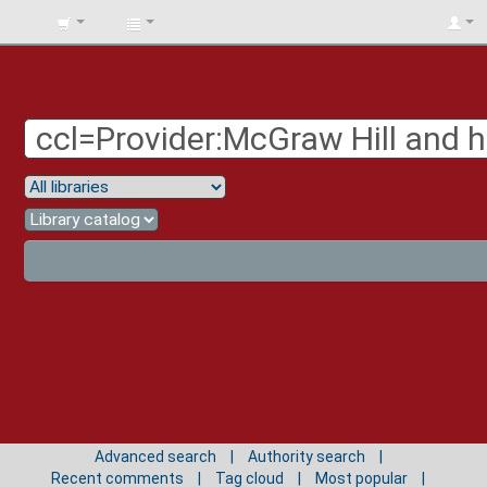
BIBLIOTECA
UNIV.
SURCOLOMBIANA
Advanced search
Authority search
Recent comments
Tag cloud
Most popular