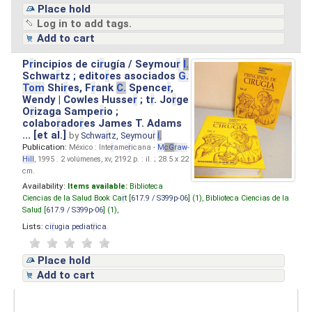
Place hold
Log in to add tags.
Add to cart
P
r
incipios de ci
r
ugía / Seymou
r
I.
Schwa
r
tz ; edito
r
es asociados
G.
Tom
Shi
r
es, F
r
ank
C.
Spence
r
,
Wendy | Cowles Husse
r
; t
r
. Jo
r
ge
O
r
izaga Sampe
r
io ;
colabo
r
ado
r
es James T. Adams
... [et al.]
by
Schwa
r
tz, Seymou
r
I.
Publication:
México : Inte
r
ame
r
icana -
M
cG
r
aw
-
Hill
, 1995 . 2 volúmenes, xv, 2192 p. : il. ; 28.5 x 22
cm.
Availability:
Items available:
Biblioteca
Ciencias de la Salud Book Ca
r
t [
617.9 / S399p-06
] (1),
Biblioteca Ciencias de la
Salud [
617.9 / S399p-06
] (1),
Lists:
ci
r
ugia pediat
r
ica
.
Place hold
Add to cart