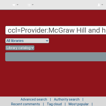
BIBLIOTECA
UNIV.
SURCOLOMBIANA
Advanced search
Authority search
Recent comments
Tag cloud
Most popular