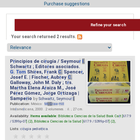
Purchase suggestions
Refine your search
Your search returned 2 results.
P
r
incipios de ci
r
ugía / Seymou
r
I.
Schwa
r
tz ; Edito
r
es asociados.
G.
Tom
Shi
r
es, F
r
ank
C.
Spence
r
,
Josef E. | Fische
r
, Aub
r
ey
C.
Galloway, John M. Daly ; t
r
s.
Ma
r
tha Elena A
r
aiza M., José
Pé
r
ez Gómez, Jo
r
ge O
r
tizaga |
Sampe
r
io
by
Schwa
r
tz, Seymou
r
I.
Publication:
México :
M
cG
r
aw
-
Hill
Inte
r
ame
r
icana, 2000 . 2 volumenes. : il. ; 27 cm.
Availability:
Items available:
Biblioteca Ciencias de la Salud Book Ca
r
t [
617.9
/ S399p-07
] (2),
Biblioteca Ciencias de la Salud [
617.9 / S399p-07
] (2),
Lists:
ci
r
ugia pediat
r
ica
.