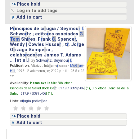
Place hold
Log in to add tags.
Add to cart
P
r
incipios de ci
r
ugía / Seymou
r
I.
Schwa
r
tz ; edito
r
es asociados
G.
Tom
Shi
r
es, F
r
ank
C.
Spence
r
,
Wendy | Cowles Husse
r
; t
r
. Jo
r
ge
O
r
izaga Sampe
r
io ;
colabo
r
ado
r
es James T. Adams
... [et al.]
by
Schwa
r
tz, Seymou
r
I.
Publication:
México : Inte
r
ame
r
icana -
M
cG
r
aw
-
Hill
, 1995 . 2 volúmenes, xv, 2192 p. : il. ; 28.5 x 22
cm.
Availability:
Items available:
Biblioteca
Ciencias de la Salud Book Ca
r
t [
617.9 / S399p-06
] (1),
Biblioteca Ciencias de la
Salud [
617.9 / S399p-06
] (1),
Lists:
ci
r
ugia pediat
r
ica
.
Place hold
Add to cart