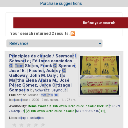
Purchase suggestions
Refine your search
Your search returned 2 results.
P
r
incipios de ci
r
ugía / Seymou
r
I.
Schwa
r
tz ; Edito
r
es asociados.
G.
Tom
Shi
r
es, F
r
ank
C.
Spence
r
,
Josef E. | Fische
r
, Aub
r
ey
C.
Galloway, John M. Daly ; t
r
s.
Ma
r
tha Elena A
r
aiza M., José
Pé
r
ez Gómez, Jo
r
ge O
r
tizaga |
Sampe
r
io
by
Schwa
r
tz, Seymou
r
I.
Publication:
México :
M
cG
r
aw
-
Hill
Inte
r
ame
r
icana, 2000 . 2 volumenes. : il. ; 27 cm.
Availability:
Items available:
Biblioteca Ciencias de la Salud Book Ca
r
t [
617.9
/ S399p-07
] (2),
Biblioteca Ciencias de la Salud [
617.9 / S399p-07
] (2),
Lists:
ci
r
ugia pediat
r
ica
.