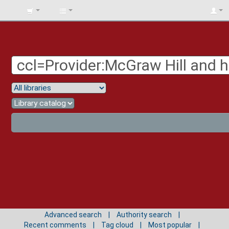
BIBLIOTECA
UNIV.
SURCOLOMBIANA
Advanced search
Authority search
Recent comments
Tag cloud
Most popular