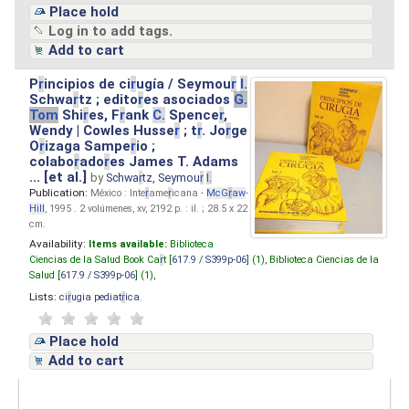
Place hold
Log in to add tags.
Add to cart
P
r
incipios de ci
r
ugía / Seymou
r
I.
Schwa
r
tz ; edito
r
es asociados
G.
Tom
Shi
r
es, F
r
ank
C.
Spence
r
,
Wendy | Cowles Husse
r
; t
r
. Jo
r
ge
O
r
izaga Sampe
r
io ;
colabo
r
ado
r
es James T. Adams
... [et al.]
by
Schwa
r
tz, Seymou
r
I.
Publication:
México : Inte
r
ame
r
icana -
McG
r
aw
-
Hill
, 1995 . 2 volúmenes, xv, 2192 p. : il. ; 28.5 x 22
cm.
Availability:
Items available:
Biblioteca
Ciencias de la Salud Book Ca
r
t [
617.9 / S399p-06
] (1),
Biblioteca Ciencias de la
Salud [
617.9 / S399p-06
] (1),
Lists:
ci
r
ugia pediat
r
ica
.
Place hold
Add to cart