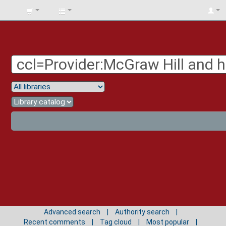
BIBLIOTECA
UNIV.
SURCOLOMBIANA
Advanced search
Authority search
Recent comments
Tag cloud
Most popular