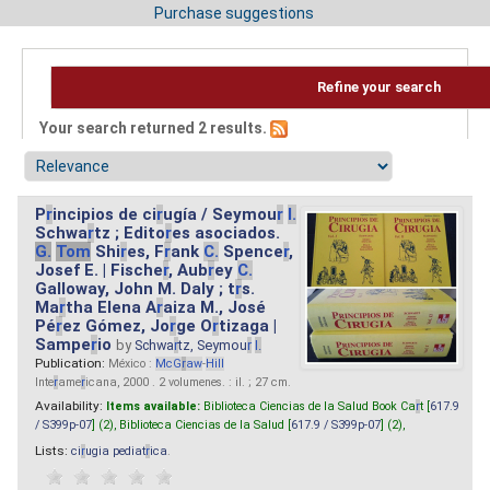
Purchase suggestions
Refine your search
Your search returned 2 results.
P
r
incipios de ci
r
ugía / Seymou
r
I.
Schwa
r
tz ; Edito
r
es asociados.
G.
Tom
Shi
r
es, F
r
ank
C.
Spence
r
,
Josef E. | Fische
r
, Aub
r
ey
C.
Galloway, John M. Daly ; t
r
s.
Ma
r
tha Elena A
r
aiza M., José
Pé
r
ez Gómez, Jo
r
ge O
r
tizaga |
Sampe
r
io
by
Schwa
r
tz, Seymou
r
I.
Publication:
México :
McG
r
aw
-
Hill
Inte
r
ame
r
icana, 2000 . 2 volumenes. : il. ; 27 cm.
Availability:
Items available:
Biblioteca Ciencias de la Salud Book Ca
r
t [
617.9
/ S399p-07
] (2),
Biblioteca Ciencias de la Salud [
617.9 / S399p-07
] (2),
Lists:
ci
r
ugia pediat
r
ica
.