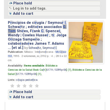
Place hold
Log in to add tags.
Add to cart
P
r
incipios de ci
r
ugía / Seymou
r
I.
Schwa
r
tz ; edito
r
es asociados
G.
Tom
Shi
r
es, F
r
ank
C.
Spence
r
,
Wendy | Cowles Husse
r
; t
r
. Jo
r
ge
O
r
izaga Sampe
r
io ;
colabo
r
ado
r
es James T. Adams
... [et al.]
by
Schwa
r
tz, Seymou
r
I.
Publication:
México : Inte
r
ame
r
icana -
McG
r
aw
-
Hill
, 1995 . 2 volúmenes, xv, 2192 p. : il. ; 28.5 x 22
cm.
Availability:
Items available:
Biblioteca
Ciencias de la Salud Book Ca
r
t [
617.9 / S399p-06
] (1),
Biblioteca Ciencias de la
Salud [
617.9 / S399p-06
] (1),
Lists:
ci
r
ugia pediat
r
ica
.
Place hold
Add to cart