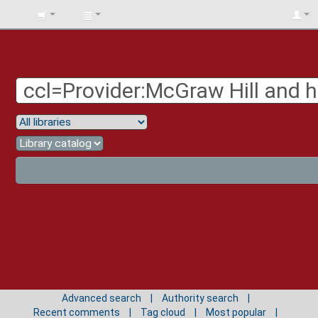
BIBLIOTECA
UNIV.
SURCOLOMBIANA
Advanced search
Authority search
Recent comments
Tag cloud
Most popular