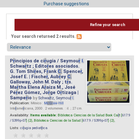
Purchase suggestions
Refine your search
Your search returned 2 results.
P
r
incipios de ci
r
ugía / Seymou
r
I.
Schwa
r
tz ; Edito
r
es asociados.
G. Tom Shi
r
es, F
r
ank
C.
Spence
r
,
Josef E. | Fische
r
, Aub
r
ey
C.
Galloway, John M. Daly ; t
r
s.
Ma
r
tha Elena A
r
aiza M., José
Pé
r
ez Gómez, Jo
r
ge O
r
tizaga |
Sampe
r
io
by
Schwa
r
tz, Seymou
r
I.
Publication:
México :
M
cG
r
aw
-
Hill
Inte
r
ame
r
icana, 2000 . 2 volumenes. : il. ; 27 cm.
Availability:
Items available:
Biblioteca Ciencias de la Salud Book Ca
r
t [
617.9
/ S399p-07
] (2),
Biblioteca Ciencias de la Salud [
617.9 / S399p-07
] (2),
Lists:
ci
r
ugia pediat
r
ica
.