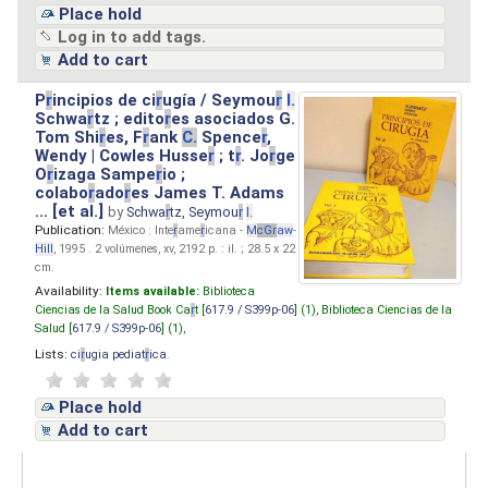
Place hold
Log in to add tags.
Add to cart
P
r
incipios de ci
r
ugía / Seymou
r
I.
Schwa
r
tz ; edito
r
es asociados G.
Tom Shi
r
es, F
r
ank
C.
Spence
r
,
Wendy | Cowles Husse
r
; t
r
. Jo
r
ge
O
r
izaga Sampe
r
io ;
colabo
r
ado
r
es James T. Adams
... [et al.]
by
Schwa
r
tz, Seymou
r
I.
Publication:
México : Inte
r
ame
r
icana -
M
cG
r
aw
-
Hill
, 1995 . 2 volúmenes, xv, 2192 p. : il. ; 28.5 x 22
cm.
Availability:
Items available:
Biblioteca
Ciencias de la Salud Book Ca
r
t [
617.9 / S399p-06
] (1),
Biblioteca Ciencias de la
Salud [
617.9 / S399p-06
] (1),
Lists:
ci
r
ugia pediat
r
ica
.
Place hold
Add to cart