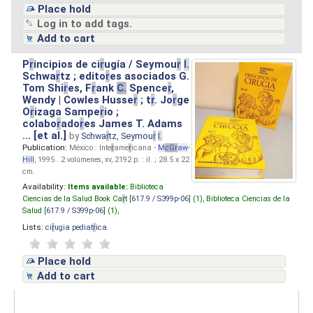
Place hold
Log in to add tags.
Add to cart
P
r
incipios de ci
r
ugía / Seymou
r
I.
Schwa
r
tz ; edito
r
es asociados G.
Tom Shi
r
es, F
r
ank
C.
Spence
r
,
Wendy | Cowles Husse
r
; t
r
. Jo
r
ge
O
r
izaga Sampe
r
io ;
colabo
r
ado
r
es James T. Adams
... [et al.]
by
Schwa
r
tz, Seymou
r
I.
Publication:
México : Inte
r
ame
r
icana -
M
cG
r
aw
-
Hill
, 1995 . 2 volúmenes, xv, 2192 p. : il. ; 28.5 x 22
cm.
Availability:
Items available:
Biblioteca
Ciencias de la Salud Book Ca
r
t [
617.9 / S399p-06
] (1),
Biblioteca Ciencias de la
Salud [
617.9 / S399p-06
] (1),
Lists:
ci
r
ugia pediat
r
ica
.
Place hold
Add to cart