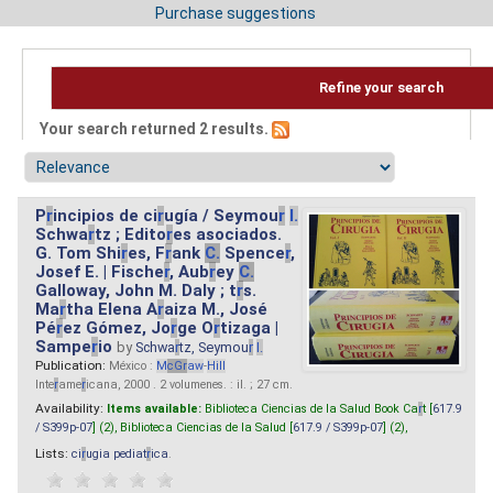
Purchase suggestions
Refine your search
Your search returned 2 results.
P
r
incipios de ci
r
ugía / Seymou
r
I.
Schwa
r
tz ; Edito
r
es asociados.
G. Tom Shi
r
es, F
r
ank
C.
Spence
r
,
Josef E. | Fische
r
, Aub
r
ey
C.
Galloway, John M. Daly ; t
r
s.
Ma
r
tha Elena A
r
aiza M., José
Pé
r
ez Gómez, Jo
r
ge O
r
tizaga |
Sampe
r
io
by
Schwa
r
tz, Seymou
r
I.
Publication:
México :
M
cG
r
aw
-
Hill
Inte
r
ame
r
icana, 2000 . 2 volumenes. : il. ; 27 cm.
Availability:
Items available:
Biblioteca Ciencias de la Salud Book Ca
r
t [
617.9
/ S399p-07
] (2),
Biblioteca Ciencias de la Salud [
617.9 / S399p-07
] (2),
Lists:
ci
r
ugia pediat
r
ica
.