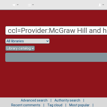
BIBLIOTECA
UNIV.
SURCOLOMBIANA
Advanced search
Authority search
Recent comments
Tag cloud
Most popular