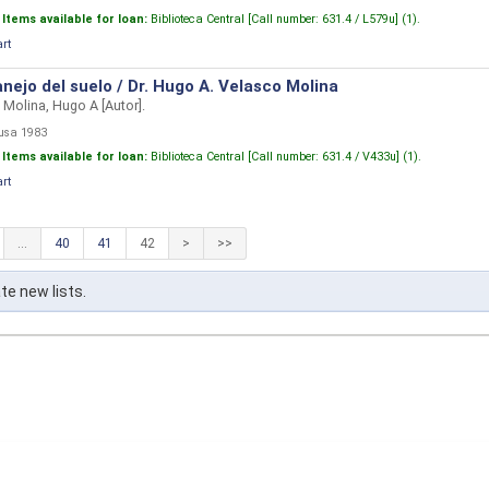
:
Items available for loan:
Biblioteca Central [
Call number:
631.4 / L579u] (1).
art
nejo del suelo /
Dr. Hugo A. Velasco Molina
 Molina, Hugo A
[Autor]
.
musa 1983
:
Items available for loan:
Biblioteca Central [
Call number:
631.4 / V433u] (1).
art
...
40
41
42
>
>>
te new lists.