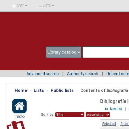
BIBLIOTECA UNIV.
CART
LISTS
SURCOLOMBIANA
Advanced search
Authority search
Recent co
Home
›
Lists
›
Public lists
›
Contents of
Bibliografía
Bibliografía 
New list
|
Sort by:
Select all
Clear 