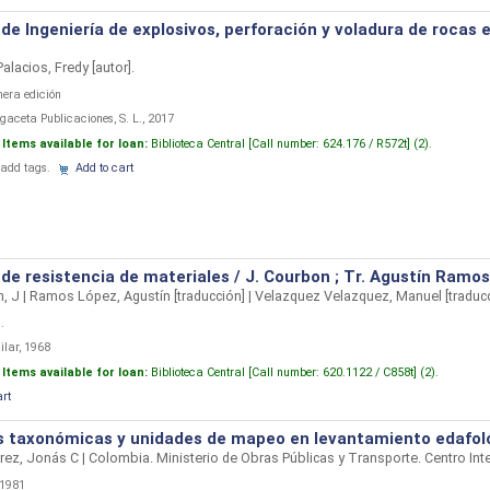
de Ingeniería de explosivos, perforación y voladura de rocas 
Palacios, Fredy
[autor]
.
mera edición
gaceta Publicaciones, S. L., 2017
:
Items available for loan:
Biblioteca Central [
Call number:
624.176 / R572t] (2).
 add tags.
Add to cart
de resistencia de materiales / J. Courbon ; Tr. Agustín Ram
, J
|
Ramos López, Agustín
[traducción]
|
Velazquez Velazquez, Manuel
[traduc
.
ilar, 1968
:
Items available for loan:
Biblioteca Central [
Call number:
620.1122 / C858t] (2).
art
 taxonómicas y unidades de mapeo en levantamiento edafoló
rez, Jonás C
|
Colombia. Ministerio de Obras Públicas y Transporte. Centro Int
 1981