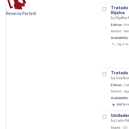
Tratado 
Rijalva
Reserva Portatil
by
Rijalba 
Edition:
Pri
Madrid : Iber
Availability
Log in to
Tratado 
by
Courbon
Edition:
2 ed
Madrid : Agu
Availability
Add to c
Unidades
by
León Pé
Bogotá : CIF,