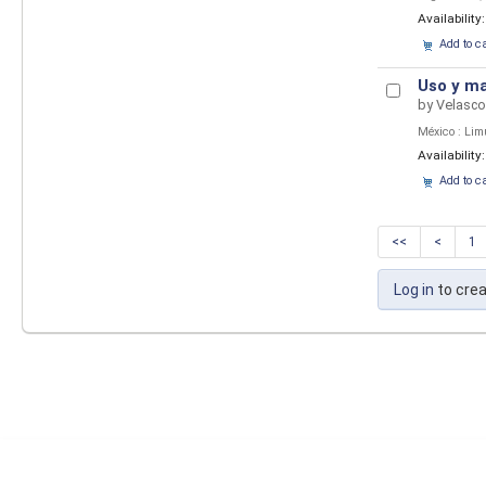
Availability
Add to c
Uso y ma
by
Velasco
México : Li
Availability
Add to c
<<
<
1
Log in
to crea
Languages:
English
Español