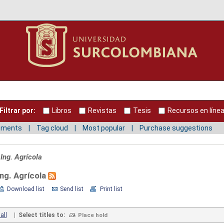
Filtrar por:
Libros
Revistas
Tesis
Recursos en líne
mments
Tag cloud
Most popular
Purchase suggestions
 Ing. Agrícola
Ing. Agrícola
Download list
Send list
Print list
all
|
Select titles to:
Place hold