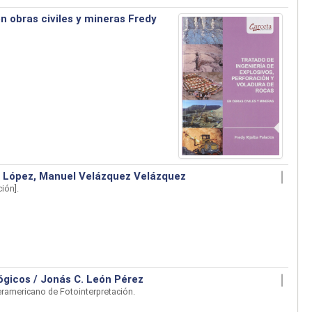
en obras civiles y mineras
Fredy
os López, Manuel Velázquez Velázquez
ción]
.
gicos / Jonás C. León Pérez
eramericano de Fotointerpretación.