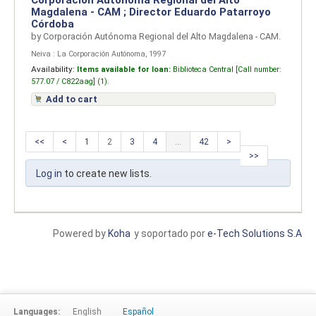
Corporación Autónoma Regional del Alto
Magdalena - CAM ;
Director Eduardo Patarroyo
Córdoba
by
Corporación Autónoma Regional del Alto Magdalena - CAM.
Neiva : La Corporación Autónoma, 1997
Availability:
Items available for loan:
Biblioteca Central [
Call number:
577.07 / C822aag] (1).
Add to cart
<<
<
1
2
3
4
...
42
>
>>
Log in
to create new lists.
Powered by
Koha
y soportado por
e-Tech Solutions S.A
Languages:
English
Español