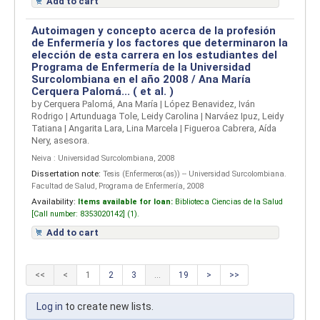
Add to cart
Autoimagen y concepto acerca de la profesión
de Enfermería y los factores que determinaron la
elección de esta carrera en los estudiantes del
Programa de Enfermería de la Universidad
Surcolombiana en el año 2008 / Ana María
Cerquera Palomá... ( et al. )
by
Cerquera Palomá, Ana María
|
López Benavidez, Iván
Rodrigo
|
Artunduaga Tole, Leidy Carolina
|
Narváez Ipuz, Leidy
Tatiana
|
Angarita Lara, Lina Marcela
|
Figueroa Cabrera, Aída
Nery, asesora.
Neiva : Universidad Surcolombiana, 2008
Dissertation note:
Tesis (Enfermeros(as)) -- Universidad Surcolombiana.
Facultad de Salud, Programa de Enfermería, 2008
Availability:
Items available for loan:
Biblioteca Ciencias de la Salud
[
Call number:
8353020142] (1).
Add to cart
<<
<
1
2
3
...
19
>
>>
Log in
to create new lists.