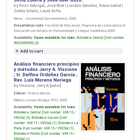
Sofia Zuleta y Jose Ilber Rozo.
by
Rozo Sabogal, José Ilber
|
Liscano Sánchez, Diana Isabel
|
Zuleta Solano, Laura Sofía.
Neiva : Universidad Surcolombiana, 2005
Dissertation note:
Facultad de Educacion, Programa de Licenciatura en
Educación con énfasis en Humanidades y Lnegua Castellana,2005
Availability:
Items available for loan:
Biblioteca Central [
Call number:
8052200039] (2).
Add to cart
Análisis financiero principios
y métodos
Jerry A. Viscione
; tr. Delfino Ordóñez García ;
Rev. Luis Moreno Noriega
by
Viscione, Jerry A
[autor]
.
Edition:
Octava edición
México Limusa Noriega 1992, 2000
Availability:
Items available for loan:
Biblioteca Central [
Call number:
658.15 /
V823a] (5),
Biblioteca Garzón [
Call
number:
658.15 / V823a] (1),
Biblioteca La
Plata [
Call number:
658.15 / V823a] (1),
Biblioteca Pitalito [
Call number:
658.15 /
V823a] (1).