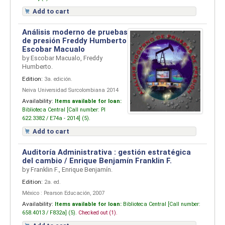
Add to cart
Análisis moderno de pruebas
de presión
Freddy Humberto
Escobar Macualo
by
Escobar Macualo, Freddy
Humberto.
Edition:
3a. edición.
Neiva Universidad Surcolombiana 2014
Availability:
Items available for loan:
Biblioteca Central [
Call number:
PI
622.3382 / E74a - 2014] (5).
Add to cart
Auditoría Administrativa : gestión estratégica
del cambio / Enrique Benjamín Franklin F.
by
Franklin F., Enrique Benjamín.
Edition:
2a. ed.
México : Pearson Educación, 2007
Availability:
Items available for loan:
Biblioteca Central [
Call number:
658.4013 / F832a] (5).
Checked out (1).