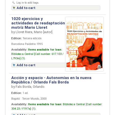
Log in to add tags.
Add to cart
1020 ejercicios y
actividades de readaptación
motríz
Mario Lloret
by
Lloret Riera, Mario
[autor]
.
Edition:
Tercera edición
Barcelona Paidotrio 1995
Availability:
Items available for loan:
Biblioteca Central [
Call number:
617.103 /
L793m] (1).
Add to cart
Acción y espacio - Autonomías en la nueva
República / Orlando Fals Borda
by
Fals Borda, Orlando.
Edition:
1 ed.
Bogotá : Tercer Mundo, 2000
Availability:
Items available for loan:
Biblioteca Central [
Call number:
304.23 / F197a] (1).