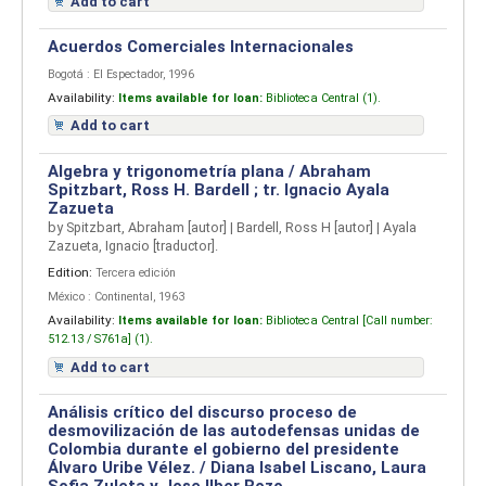
Add to cart
Acuerdos Comerciales Internacionales
Bogotá : El Espectador, 1996
Availability:
Items available for loan:
Biblioteca Central (1).
Add to cart
Algebra y trigonometría plana /
Abraham
Spitzbart, Ross H. Bardell ; tr. Ignacio Ayala
Zazueta
by
Spitzbart, Abraham
[autor]
|
Bardell, Ross H
[autor]
|
Ayala
Zazueta, Ignacio
[traductor]
.
Edition:
Tercera edición
México : Continental, 1963
Availability:
Items available for loan:
Biblioteca Central [
Call number:
512.13 / S761a] (1).
Add to cart
Análisis crítico del discurso proceso de
desmovilización de las autodefensas unidas de
Colombia durante el gobierno del presidente
Álvaro Uribe Vélez. / Diana Isabel Liscano, Laura