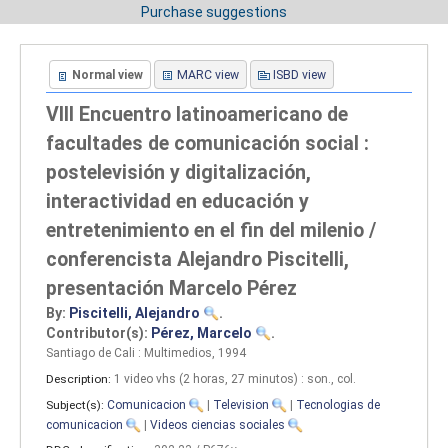
Purchase suggestions
Normal view
MARC view
ISBD view
VIII Encuentro latinoamericano de
facultades de comunicación social :
postelevisión y digitalización,
interactividad en educación y
entretenimiento en el fin del milenio /
conferencista Alejandro Piscitelli,
presentación Marcelo Pérez
By:
Piscitelli, Alejandro
.
Contributor(s):
Pérez, Marcelo
.
Santiago de Cali : Multimedios, 1994
Description:
1 video vhs (2 horas, 27 minutos) : son., col
.
Subject(s):
Comunicacion
|
Television
|
Tecnologias de
comunicacion
|
Videos ciencias sociales