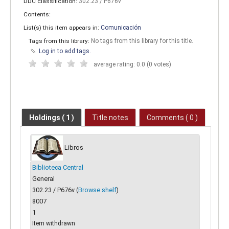
DDC classification:
302.23 / P676v
Contents:
List(s) this item appears in:
Comunicación
Tags from this library:
No tags from this library for this title.
Log in to add tags.
average rating: 0.0 (0 votes)
Holdings
( 1 )
Title notes
Comments ( 0 )
Libros
Biblioteca Central
General
302.23 / P676v (
Browse shelf
)
8007
1
Item withdrawn