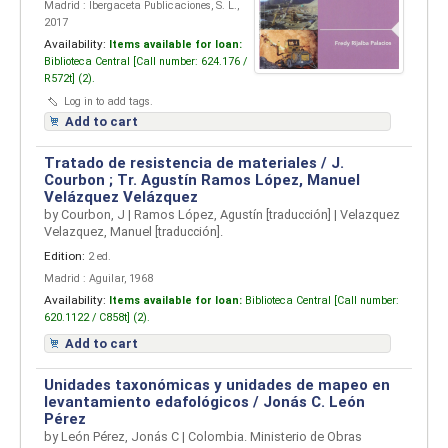
Madrid : Ibergaceta Publicaciones, S. L.,
2017
Availability:
Items available for loan:
Biblioteca Central [
Call number:
624.176 /
R572t] (2).
Log in to add tags.
Add to cart
Tratado de resistencia de materiales / J.
Courbon ; Tr. Agustín Ramos López, Manuel
Velázquez Velázquez
by
Courbon, J
|
Ramos López, Agustín
[traducción]
|
Velazquez
Velazquez, Manuel
[traducción]
.
Edition:
2 ed.
Madrid : Aguilar, 1968
Availability:
Items available for loan:
Biblioteca Central [
Call number:
620.1122 / C858t] (2).
Add to cart
Unidades taxonómicas y unidades de mapeo en
levantamiento edafológicos / Jonás C. León
Pérez
by
León Pérez, Jonás C
|
Colombia. Ministerio de Obras