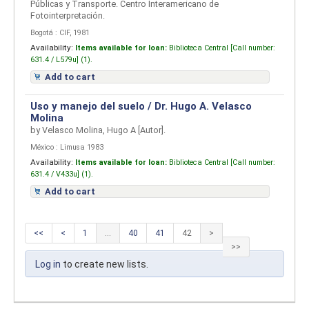
Públicas y Transporte. Centro Interamericano de
Fotointerpretación.
Bogotá : CIF, 1981
Availability:
Items available for loan:
Biblioteca Central [
Call number:
631.4 / L579u] (1).
Add to cart
Uso y manejo del suelo /
Dr. Hugo A. Velasco
Molina
by
Velasco Molina, Hugo A
[Autor]
.
México : Limusa 1983
Availability:
Items available for loan:
Biblioteca Central [
Call number:
631.4 / V433u] (1).
Add to cart
<<
<
1
...
40
41
42
>
>>
Log in
to create new lists.