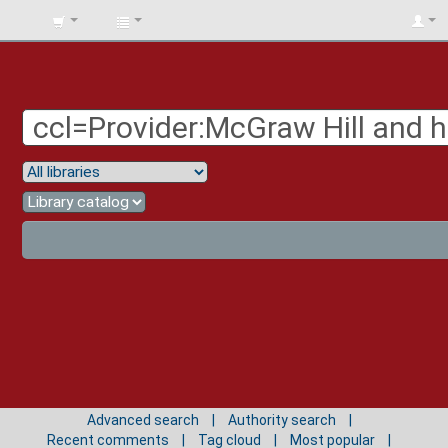
BIBLIOTECA
UNIV.
SURCOLOMBIANA
Advanced search
Authority search
Recent comments
Tag cloud
Most popular