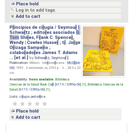
Place hold
Log in to add tags.
Add to cart
P
r
incipios de ci
r
ugía / Seymou
r
I.
Schwa
r
tz ; edito
r
es asociados
G.
Tom
Shi
r
es, F
r
ank C. Spence
r
,
Wendy | Cowles Husse
r
; t
r
. Jo
r
ge
O
r
izaga Sampe
r
io ;
colabo
r
ado
r
es James T. Adams
... [et al.]
by
Schwa
r
tz, Seymou
r
I.
Publication:
México : Inte
r
ame
r
icana -
McG
r
aw
-
Hill
, 1995 . 2 volúmenes, xv, 2192 p. : il. ; 28.5 x 22
cm.
Availability:
Items available:
Biblioteca
Ciencias de la Salud Book Ca
r
t [
617.9 / S399p-06
] (1),
Biblioteca Ciencias de la
Salud [
617.9 / S399p-06
] (1),
Lists:
ci
r
ugia pediat
r
ica
.
Place hold
Add to cart