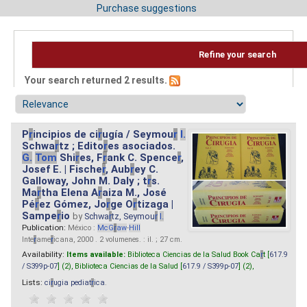
Purchase suggestions
Refine your search
Your search returned 2 results.
P
r
incipios de ci
r
ugía / Seymou
r
I.
Schwa
r
tz ; Edito
r
es asociados.
G.
Tom
Shi
r
es, F
r
ank C. Spence
r
,
Josef E. | Fische
r
, Aub
r
ey C.
Galloway, John M. Daly ; t
r
s.
Ma
r
tha Elena A
r
aiza M., José
Pé
r
ez Gómez, Jo
r
ge O
r
tizaga |
Sampe
r
io
by
Schwa
r
tz, Seymou
r
I.
Publication:
México :
McG
r
aw
-
Hill
Inte
r
ame
r
icana, 2000 . 2 volumenes. : il. ; 27 cm.
Availability:
Items available:
Biblioteca Ciencias de la Salud Book Ca
r
t [
617.9
/ S399p-07
] (2),
Biblioteca Ciencias de la Salud [
617.9 / S399p-07
] (2),
Lists:
ci
r
ugia pediat
r
ica
.