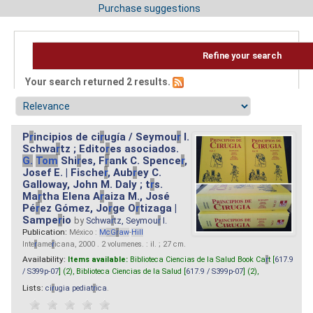
Purchase suggestions
Refine your search
Your search returned 2 results.
P
r
incipios de ci
r
ugía / Seymou
r
I.
Schwa
r
tz ; Edito
r
es asociados.
G.
Tom
Shi
r
es, F
r
ank C. Spence
r
,
Josef E. | Fische
r
, Aub
r
ey C.
Galloway, John M. Daly ; t
r
s.
Ma
r
tha Elena A
r
aiza M., José
Pé
r
ez Gómez, Jo
r
ge O
r
tizaga |
Sampe
r
io
by
Schwa
r
tz, Seymou
r
I.
Publication:
México :
M
cG
r
aw
-
Hill
Inte
r
ame
r
icana, 2000 . 2 volumenes. : il. ; 27 cm.
Availability:
Items available:
Biblioteca Ciencias de la Salud Book Ca
r
t [
617.9
/ S399p-07
] (2),
Biblioteca Ciencias de la Salud [
617.9 / S399p-07
] (2),
Lists:
ci
r
ugia pediat
r
ica
.