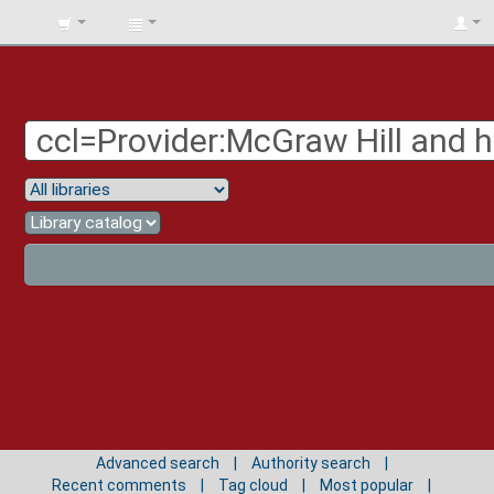
BIBLIOTECA
UNIV.
SURCOLOMBIANA
Advanced search
Authority search
Recent comments
Tag cloud
Most popular