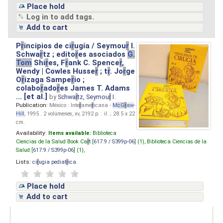
Place hold
Log in to add tags.
Add to cart
P
r
incipios de ci
r
ugía / Seymou
r
I.
Schwa
r
tz ; edito
r
es asociados
G.
Tom
Shi
r
es, F
r
ank C. Spence
r
,
Wendy | Cowles Husse
r
; t
r
. Jo
r
ge
O
r
izaga Sampe
r
io ;
colabo
r
ado
r
es James T. Adams
... [et al.]
by
Schwa
r
tz, Seymou
r
I.
Publication:
México : Inte
r
ame
r
icana -
M
cG
r
aw
-
Hill
, 1995 . 2 volúmenes, xv, 2192 p. : il. ; 28.5 x 22
cm.
Availability:
Items available:
Biblioteca
Ciencias de la Salud Book Ca
r
t [
617.9 / S399p-06
] (1),
Biblioteca Ciencias de la
Salud [
617.9 / S399p-06
] (1),
Lists:
ci
r
ugia pediat
r
ica
.
Place hold
Add to cart