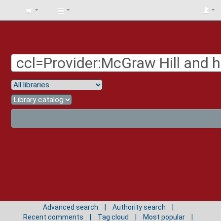
BIBLIOTECA
UNIV.
SURCOLOMBIANA
Advanced search
Authority search
Recent comments
Tag cloud
Most popular