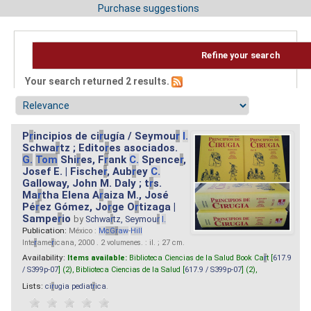
Purchase suggestions
Refine your search
Your search returned 2 results.
P
r
incipios de ci
r
ugía / Seymou
r
I.
Schwa
r
tz ; Edito
r
es asociados.
G.
Tom
Shi
r
es, F
r
ank
C.
Spence
r
,
Josef E. | Fische
r
, Aub
r
ey
C.
Galloway, John M. Daly ; t
r
s.
Ma
r
tha Elena A
r
aiza M., José
Pé
r
ez Gómez, Jo
r
ge O
r
tizaga |
Sampe
r
io
by
Schwa
r
tz, Seymou
r
I.
Publication:
México :
M
cG
r
aw
-
Hill
Inte
r
ame
r
icana, 2000 . 2 volumenes. : il. ; 27 cm.
Availability:
Items available:
Biblioteca Ciencias de la Salud Book Ca
r
t [
617.9
/ S399p-07
] (2),
Biblioteca Ciencias de la Salud [
617.9 / S399p-07
] (2),
Lists:
ci
r
ugia pediat
r
ica
.