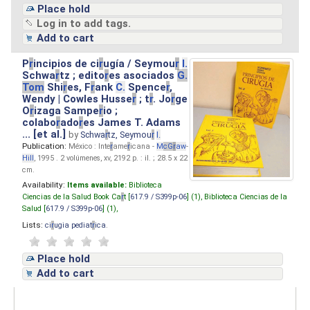
Place hold
Log in to add tags.
Add to cart
P
r
incipios de ci
r
ugía / Seymou
r
I.
Schwa
r
tz ; edito
r
es asociados
G.
Tom
Shi
r
es, F
r
ank
C.
Spence
r
,
Wendy | Cowles Husse
r
; t
r
. Jo
r
ge
O
r
izaga Sampe
r
io ;
colabo
r
ado
r
es James T. Adams
... [et al.]
by
Schwa
r
tz, Seymou
r
I.
Publication:
México : Inte
r
ame
r
icana -
M
cG
r
aw
-
Hill
, 1995 . 2 volúmenes, xv, 2192 p. : il. ; 28.5 x 22
cm.
Availability:
Items available:
Biblioteca
Ciencias de la Salud Book Ca
r
t [
617.9 / S399p-06
] (1),
Biblioteca Ciencias de la
Salud [
617.9 / S399p-06
] (1),
Lists:
ci
r
ugia pediat
r
ica
.
Place hold
Add to cart