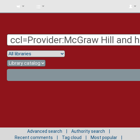
BIBLIOTECA
UNIV.
SURCOLOMBIANA
Advanced search
Authority search
Recent comments
Tag cloud
Most popular