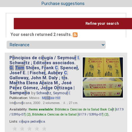
Purchase suggestions
Refine your search
Your search returned 2 results.
P
r
incipios de ci
r
ugía / Seymou
r
I.
Schwa
r
tz ; Edito
r
es asociados.
G.
Tom
Shi
r
es, F
r
ank
C.
Spence
r
,
Josef E. | Fische
r
, Aub
r
ey
C.
Galloway, John M. Daly ; t
r
s.
Ma
r
tha Elena A
r
aiza M., José
Pé
r
ez Gómez, Jo
r
ge O
r
tizaga |
Sampe
r
io
by
Schwa
r
tz, Seymou
r
I.
Publication:
México :
M
cG
r
aw
-
Hill
Inte
r
ame
r
icana, 2000 . 2 volumenes. : il. ; 27 cm.
Availability:
Items available:
Biblioteca Ciencias de la Salud Book Ca
r
t [
617.9
/ S399p-07
] (2),
Biblioteca Ciencias de la Salud [
617.9 / S399p-07
] (2),
Lists:
ci
r
ugia pediat
r
ica
.