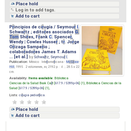
Place hold
Log in to add tags.
Add to cart
P
r
incipios de ci
r
ugía / Seymou
r
I.
Schwa
r
tz ; edito
r
es asociados
G.
Tom
Shi
r
es, F
r
ank
C.
Spence
r
,
Wendy | Cowles Husse
r
; t
r
. Jo
r
ge
O
r
izaga Sampe
r
io ;
colabo
r
ado
r
es James T. Adams
... [et al.]
by
Schwa
r
tz, Seymou
r
I.
Publication:
México : Inte
r
ame
r
icana -
M
cG
r
aw
-
Hill
, 1995 . 2 volúmenes, xv, 2192 p. : il. ; 28.5 x 22
cm.
Availability:
Items available:
Biblioteca
Ciencias de la Salud Book Ca
r
t [
617.9 / S399p-06
] (1),
Biblioteca Ciencias de la
Salud [
617.9 / S399p-06
] (1),
Lists:
ci
r
ugia pediat
r
ica
.
Place hold
Add to cart