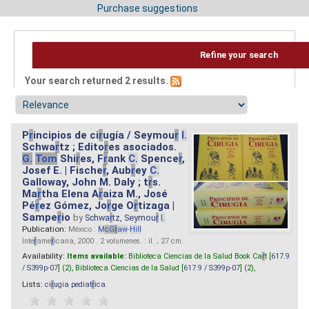
Purchase suggestions
Refine your search
Your search returned 2 results.
P
r
incipios de ci
r
ugía / Seymou
r
I.
Schwa
r
tz ; Edito
r
es asociados.
G.
Tom
Shi
r
es, F
r
ank
C.
Spence
r
,
Josef E. | Fische
r
, Aub
r
ey
C.
Galloway, John M. Daly ; t
r
s.
Ma
r
tha Elena A
r
aiza M., José
Pé
r
ez Gómez, Jo
r
ge O
r
tizaga |
Sampe
r
io
by
Schwa
r
tz, Seymou
r
I.
Publication:
México :
M
cG
r
aw
-
Hill
Inte
r
ame
r
icana, 2000 . 2 volumenes. : il. ; 27 cm.
Availability:
Items available:
Biblioteca Ciencias de la Salud Book Ca
r
t [
617.9
/ S399p-07
] (2),
Biblioteca Ciencias de la Salud [
617.9 / S399p-07
] (2),
Lists:
ci
r
ugia pediat
r
ica
.