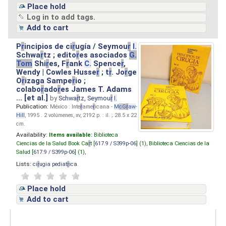
Place hold
Log in to add tags.
Add to cart
P
r
incipios de ci
r
ugía / Seymou
r
I.
Schwa
r
tz ; edito
r
es asociados
G.
Tom
Shi
r
es, F
r
ank
C.
Spence
r
,
Wendy | Cowles Husse
r
; t
r
. Jo
r
ge
O
r
izaga Sampe
r
io ;
colabo
r
ado
r
es James T. Adams
... [et al.]
by
Schwa
r
tz, Seymou
r
I.
Publication:
México : Inte
r
ame
r
icana -
M
cG
r
aw
-
Hill
, 1995 . 2 volúmenes, xv, 2192 p. : il. ; 28.5 x 22
cm.
Availability:
Items available:
Biblioteca
Ciencias de la Salud Book Ca
r
t [
617.9 / S399p-06
] (1),
Biblioteca Ciencias de la
Salud [
617.9 / S399p-06
] (1),
Lists:
ci
r
ugia pediat
r
ica
.
Place hold
Add to cart