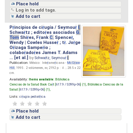
Place hold
Log in to add tags.
Add to cart
P
r
incipios de ci
r
ugía / Seymou
r
I.
Schwa
r
tz ; edito
r
es asociados
G.
Tom
Shi
r
es, F
r
ank
C.
Spence
r
,
Wendy | Cowles Husse
r
; t
r
. Jo
r
ge
O
r
izaga Sampe
r
io ;
colabo
r
ado
r
es James T. Adams
... [et al.]
by
Schwa
r
tz, Seymou
r
I.
Publication:
México : Inte
r
ame
r
icana -
McG
r
aw
-
Hill
, 1995 . 2 volúmenes, xv, 2192 p. : il. ; 28.5 x 22
cm.
Availability:
Items available:
Biblioteca
Ciencias de la Salud Book Ca
r
t [
617.9 / S399p-06
] (1),
Biblioteca Ciencias de la
Salud [
617.9 / S399p-06
] (1),
Lists:
ci
r
ugia pediat
r
ica
.
Place hold
Add to cart