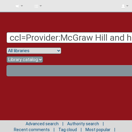
BIBLIOTECA
UNIV.
SURCOLOMBIANA
Advanced search
Authority search
Recent comments
Tag cloud
Most popular