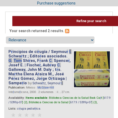
Purchase suggestions
Refine your search
Your search returned 2 results.
P
r
incipios de ci
r
ugía / Seymou
r
I.
Schwa
r
tz ; Edito
r
es asociados.
G.
Tom
Shi
r
es, F
r
ank
C.
Spence
r
,
Josef E. | Fische
r
, Aub
r
ey
C.
Galloway, John M. Daly ; t
r
s.
Ma
r
tha Elena A
r
aiza M., José
Pé
r
ez Gómez, Jo
r
ge O
r
tizaga |
Sampe
r
io
by
Schwa
r
tz, Seymou
r
I.
Publication:
México :
McG
r
aw
-
Hill
Inte
r
ame
r
icana, 2000 . 2 volumenes. : il. ; 27 cm.
Availability:
Items available:
Biblioteca Ciencias de la Salud Book Ca
r
t [
617.9
/ S399p-07
] (2),
Biblioteca Ciencias de la Salud [
617.9 / S399p-07
] (2),
Lists:
ci
r
ugia pediat
r
ica
.