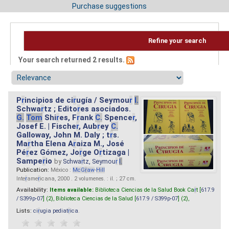
Purchase suggestions
Refine your search
Your search returned 2 results.
P
r
incipios de ci
r
ugía / Seymou
r
I.
Schwa
r
tz ; Edito
r
es asociados.
G.
Tom
Shi
r
es, F
r
ank
C.
Spence
r
,
Josef E. | Fische
r
, Aub
r
ey
C.
Galloway, John M. Daly ; t
r
s.
Ma
r
tha Elena A
r
aiza M., José
Pé
r
ez Gómez, Jo
r
ge O
r
tizaga |
Sampe
r
io
by
Schwa
r
tz, Seymou
r
I.
Publication:
México :
McG
r
aw
-
Hill
Inte
r
ame
r
icana, 2000 . 2 volumenes. : il. ; 27 cm.
Availability:
Items available:
Biblioteca Ciencias de la Salud Book Ca
r
t [
617.9
/ S399p-07
] (2),
Biblioteca Ciencias de la Salud [
617.9 / S399p-07
] (2),
Lists:
ci
r
ugia pediat
r
ica
.