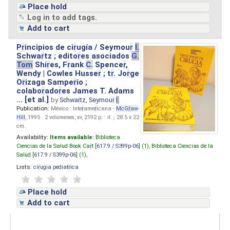
Place hold
Log in to add tags.
Add to cart
P
r
incipios de ci
r
ugía / Seymou
r
I.
Schwa
r
tz ; edito
r
es asociados
G.
Tom
Shi
r
es, F
r
ank
C.
Spence
r
,
Wendy | Cowles Husse
r
; t
r
. Jo
r
ge
O
r
izaga Sampe
r
io ;
colabo
r
ado
r
es James T. Adams
... [et al.]
by
Schwa
r
tz, Seymou
r
I.
Publication:
México : Inte
r
ame
r
icana -
McG
r
aw
-
Hill
, 1995 . 2 volúmenes, xv, 2192 p. : il. ; 28.5 x 22
cm.
Availability:
Items available:
Biblioteca
Ciencias de la Salud Book Ca
r
t [
617.9 / S399p-06
] (1),
Biblioteca Ciencias de la
Salud [
617.9 / S399p-06
] (1),
Lists:
ci
r
ugia pediat
r
ica
.
Place hold
Add to cart