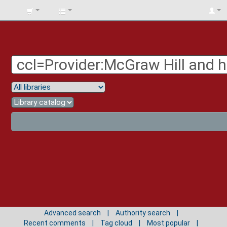
BIBLIOTECA
UNIV.
SURCOLOMBIANA
Advanced search
Authority search
Recent comments
Tag cloud
Most popular