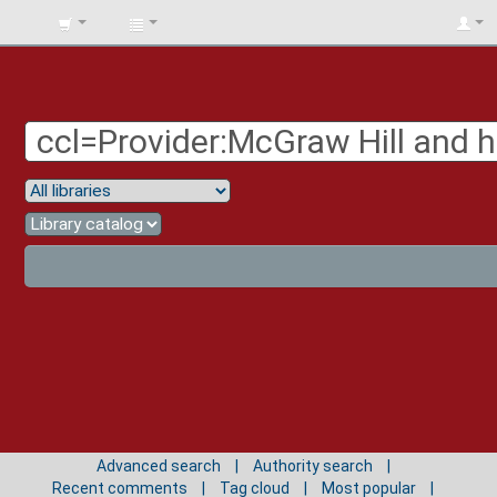
BIBLIOTECA
UNIV.
SURCOLOMBIANA
Advanced search
Authority search
Recent comments
Tag cloud
Most popular