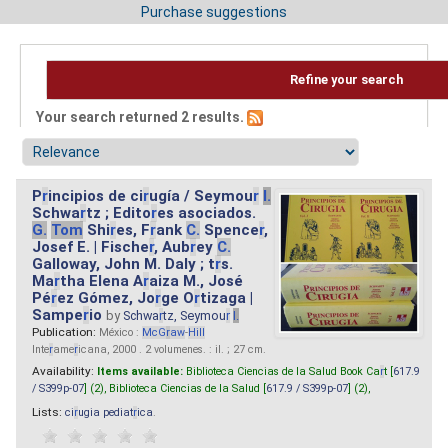
Purchase suggestions
Refine your search
Your search returned 2 results.
P
r
incipios de ci
r
ugía / Seymou
r
I.
Schwa
r
tz ; Edito
r
es asociados.
G.
Tom
Shi
r
es, F
r
ank
C.
Spence
r
,
Josef E. | Fische
r
, Aub
r
ey
C.
Galloway, John M. Daly ; t
r
s.
Ma
r
tha Elena A
r
aiza M., José
Pé
r
ez Gómez, Jo
r
ge O
r
tizaga |
Sampe
r
io
by
Schwa
r
tz, Seymou
r
I.
Publication:
México :
McG
r
aw
-
Hill
Inte
r
ame
r
icana, 2000 . 2 volumenes. : il. ; 27 cm.
Availability:
Items available:
Biblioteca Ciencias de la Salud Book Ca
r
t [
617.9
/ S399p-07
] (2),
Biblioteca Ciencias de la Salud [
617.9 / S399p-07
] (2),
Lists:
ci
r
ugia pediat
r
ica
.