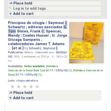
Place hold
Log in to add tags.
Add to cart
P
r
incipios de ci
r
ugía / Seymou
r
I.
Schwa
r
tz ; edito
r
es asociados
G.
Tom
Shi
r
es, F
r
ank
C.
Spence
r
,
Wendy | Cowles Husse
r
; t
r
. Jo
r
ge
O
r
izaga Sampe
r
io ;
colabo
r
ado
r
es James T. Adams
... [et al.]
by
Schwa
r
tz, Seymou
r
I.
Publication:
México : Inte
r
ame
r
icana -
McG
r
aw
-
Hill
, 1995 . 2 volúmenes, xv, 2192 p. : il. ; 28.5 x 22
cm.
Availability:
Items available:
Biblioteca
Ciencias de la Salud Book Ca
r
t [
617.9 / S399p-06
] (1),
Biblioteca Ciencias de la
Salud [
617.9 / S399p-06
] (1),
Lists:
ci
r
ugia pediat
r
ica
.
Place hold
Add to cart