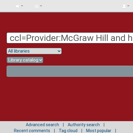
BIBLIOTECA
UNIV.
SURCOLOMBIANA
Advanced search
Authority search
Recent comments
Tag cloud
Most popular