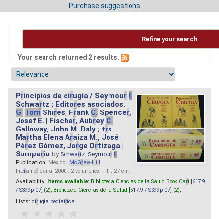
Purchase suggestions
Refine your search
Your search returned 2 results.
P
r
incipios de ci
r
ugía / Seymou
r
I.
Schwa
r
tz ; Edito
r
es asociados.
G.
Tom
Shi
r
es, F
r
ank
C.
Spence
r
,
Josef E. | Fische
r
, Aub
r
ey
C.
Galloway, John M. Daly ; t
r
s.
Ma
r
tha Elena A
r
aiza M., José
Pé
r
ez Gómez, Jo
r
ge O
r
tizaga |
Sampe
r
io
by
Schwa
r
tz, Seymou
r
I.
Publication:
México :
McG
r
aw
-
Hill
Inte
r
ame
r
icana, 2000 . 2 volumenes. : il. ; 27 cm.
Availability:
Items available:
Biblioteca Ciencias de la Salud Book Ca
r
t [
617.9
/ S399p-07
] (2),
Biblioteca Ciencias de la Salud [
617.9 / S399p-07
] (2),
Lists:
ci
r
ugia pediat
r
ica
.