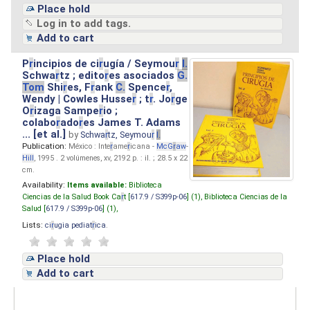
Place hold
Log in to add tags.
Add to cart
P
r
incipios de ci
r
ugía / Seymou
r
I.
Schwa
r
tz ; edito
r
es asociados
G.
Tom
Shi
r
es, F
r
ank
C.
Spence
r
,
Wendy | Cowles Husse
r
; t
r
. Jo
r
ge
O
r
izaga Sampe
r
io ;
colabo
r
ado
r
es James T. Adams
... [et al.]
by
Schwa
r
tz, Seymou
r
I.
Publication:
México : Inte
r
ame
r
icana -
McG
r
aw
-
Hill
, 1995 . 2 volúmenes, xv, 2192 p. : il. ; 28.5 x 22
cm.
Availability:
Items available:
Biblioteca
Ciencias de la Salud Book Ca
r
t [
617.9 / S399p-06
] (1),
Biblioteca Ciencias de la
Salud [
617.9 / S399p-06
] (1),
Lists:
ci
r
ugia pediat
r
ica
.
Place hold
Add to cart