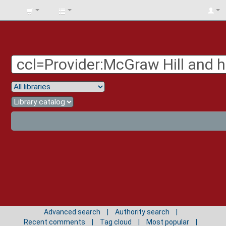
BIBLIOTECA
UNIV.
SURCOLOMBIANA
Advanced search
Authority search
Recent comments
Tag cloud
Most popular