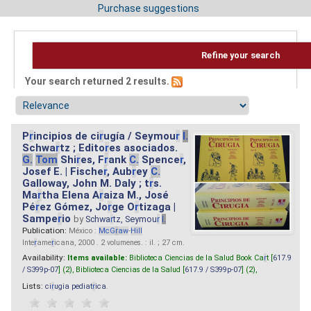
Purchase suggestions
Refine your search
Your search returned 2 results.
P
r
incipios de ci
r
ugía / Seymou
r
I.
Schwa
r
tz ; Edito
r
es asociados.
G.
Tom
Shi
r
es, F
r
ank
C.
Spence
r
,
Josef E. | Fische
r
, Aub
r
ey
C.
Galloway, John M. Daly ; t
r
s.
Ma
r
tha Elena A
r
aiza M., José
Pé
r
ez Gómez, Jo
r
ge O
r
tizaga |
Sampe
r
io
by
Schwa
r
tz, Seymou
r
I.
Publication:
México :
McG
r
aw
-
Hill
Inte
r
ame
r
icana, 2000 . 2 volumenes. : il. ; 27 cm.
Availability:
Items available:
Biblioteca Ciencias de la Salud Book Ca
r
t [
617.9
/ S399p-07
] (2),
Biblioteca Ciencias de la Salud [
617.9 / S399p-07
] (2),
Lists:
ci
r
ugia pediat
r
ica
.