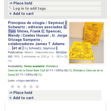
Place hold
Log in to add tags.
Add to cart
P
r
incipios de ci
r
ugía / Seymou
r
I.
Schwa
r
tz ; edito
r
es asociados
G.
Tom
Shi
r
es, F
r
ank
C.
Spence
r
,
Wendy | Cowles Husse
r
; t
r
. Jo
r
ge
O
r
izaga Sampe
r
io ;
colabo
r
ado
r
es James T. Adams
... [et al.]
by
Schwa
r
tz, Seymou
r
I.
Publication:
México : Inte
r
ame
r
icana -
McG
r
aw
-
Hill
, 1995 . 2 volúmenes, xv, 2192 p. : il. ; 28.5 x 22
cm.
Availability:
Items available:
Biblioteca
Ciencias de la Salud Book Ca
r
t [
617.9 / S399p-06
] (1),
Biblioteca Ciencias de la
Salud [
617.9 / S399p-06
] (1),
Lists:
ci
r
ugia pediat
r
ica
.
Place hold
Add to cart