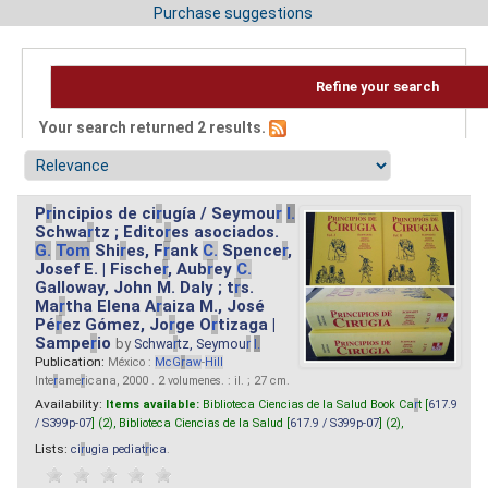
Purchase suggestions
Refine your search
Your search returned 2 results.
P
r
incipios de ci
r
ugía / Seymou
r
I.
Schwa
r
tz ; Edito
r
es asociados.
G.
Tom
Shi
r
es, F
r
ank
C.
Spence
r
,
Josef E. | Fische
r
, Aub
r
ey
C.
Galloway, John M. Daly ; t
r
s.
Ma
r
tha Elena A
r
aiza M., José
Pé
r
ez Gómez, Jo
r
ge O
r
tizaga |
Sampe
r
io
by
Schwa
r
tz, Seymou
r
I.
Publication:
México :
McG
r
aw
-
Hill
Inte
r
ame
r
icana, 2000 . 2 volumenes. : il. ; 27 cm.
Availability:
Items available:
Biblioteca Ciencias de la Salud Book Ca
r
t [
617.9
/ S399p-07
] (2),
Biblioteca Ciencias de la Salud [
617.9 / S399p-07
] (2),
Lists:
ci
r
ugia pediat
r
ica
.