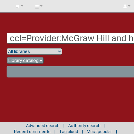
BIBLIOTECA
UNIV.
SURCOLOMBIANA
Advanced search
Authority search
Recent comments
Tag cloud
Most popular