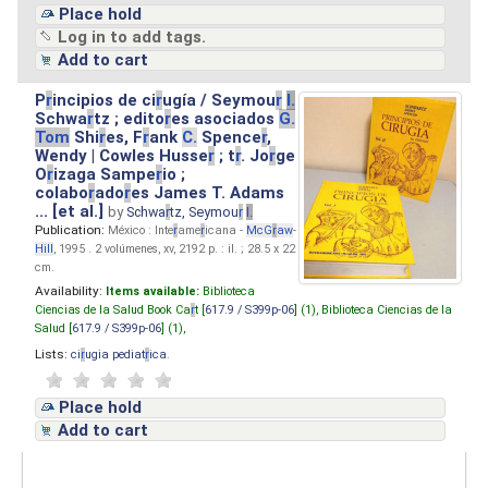
Place hold
Log in to add tags.
Add to cart
P
r
incipios de ci
r
ugía / Seymou
r
I.
Schwa
r
tz ; edito
r
es asociados
G.
Tom
Shi
r
es, F
r
ank
C.
Spence
r
,
Wendy | Cowles Husse
r
; t
r
. Jo
r
ge
O
r
izaga Sampe
r
io ;
colabo
r
ado
r
es James T. Adams
... [et al.]
by
Schwa
r
tz, Seymou
r
I.
Publication:
México : Inte
r
ame
r
icana -
McG
r
aw
-
Hill
, 1995 . 2 volúmenes, xv, 2192 p. : il. ; 28.5 x 22
cm.
Availability:
Items available:
Biblioteca
Ciencias de la Salud Book Ca
r
t [
617.9 / S399p-06
] (1),
Biblioteca Ciencias de la
Salud [
617.9 / S399p-06
] (1),
Lists:
ci
r
ugia pediat
r
ica
.
Place hold
Add to cart