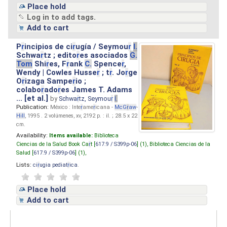
Place hold
Log in to add tags.
Add to cart
P
r
incipios de ci
r
ugía / Seymou
r
I.
Schwa
r
tz ; edito
r
es asociados
G.
Tom
Shi
r
es, F
r
ank
C.
Spence
r
,
Wendy | Cowles Husse
r
; t
r
. Jo
r
ge
O
r
izaga Sampe
r
io ;
colabo
r
ado
r
es James T. Adams
... [et al.]
by
Schwa
r
tz, Seymou
r
I.
Publication:
México : Inte
r
ame
r
icana -
McG
r
aw
-
Hill
, 1995 . 2 volúmenes, xv, 2192 p. : il. ; 28.5 x 22
cm.
Availability:
Items available:
Biblioteca
Ciencias de la Salud Book Ca
r
t [
617.9 / S399p-06
] (1),
Biblioteca Ciencias de la
Salud [
617.9 / S399p-06
] (1),
Lists:
ci
r
ugia pediat
r
ica
.
Place hold
Add to cart