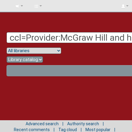
BIBLIOTECA
UNIV.
SURCOLOMBIANA
Advanced search
Authority search
Recent comments
Tag cloud
Most popular