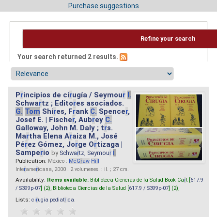
Purchase suggestions
Refine your search
Your search returned 2 results.
P
r
incipios de ci
r
ugía / Seymou
r
I.
Schwa
r
tz ; Edito
r
es asociados.
G.
Tom
Shi
r
es, F
r
ank
C.
Spence
r
,
Josef E. | Fische
r
, Aub
r
ey
C.
Galloway, John M. Daly ; t
r
s.
Ma
r
tha Elena A
r
aiza M., José
Pé
r
ez Gómez, Jo
r
ge O
r
tizaga |
Sampe
r
io
by
Schwa
r
tz, Seymou
r
I.
Publication:
México :
McG
r
aw
-
Hill
Inte
r
ame
r
icana, 2000 . 2 volumenes. : il. ; 27 cm.
Availability:
Items available:
Biblioteca Ciencias de la Salud Book Ca
r
t [
617.9
/ S399p-07
] (2),
Biblioteca Ciencias de la Salud [
617.9 / S399p-07
] (2),
Lists:
ci
r
ugia pediat
r
ica
.