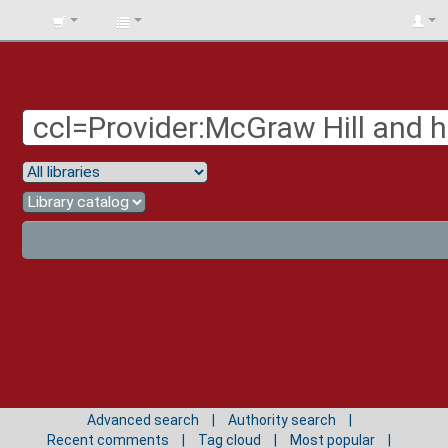
BIBLIOTECA
UNIV.
SURCOLOMBIANA
Advanced search
Authority search
Recent comments
Tag cloud
Most popular