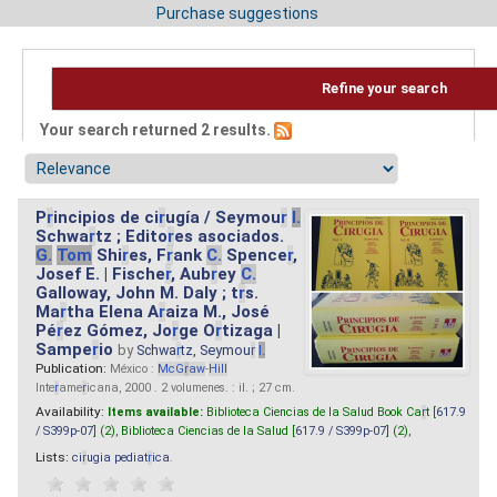
Purchase suggestions
Refine your search
Your search returned 2 results.
P
r
incipios de ci
r
ugía / Seymou
r
I.
Schwa
r
tz ; Edito
r
es asociados.
G.
Tom
Shi
r
es, F
r
ank
C.
Spence
r
,
Josef E. | Fische
r
, Aub
r
ey
C.
Galloway, John M. Daly ; t
r
s.
Ma
r
tha Elena A
r
aiza M., José
Pé
r
ez Gómez, Jo
r
ge O
r
tizaga |
Sampe
r
io
by
Schwa
r
tz, Seymou
r
I.
Publication:
México :
McG
r
aw
-
Hill
Inte
r
ame
r
icana, 2000 . 2 volumenes. : il. ; 27 cm.
Availability:
Items available:
Biblioteca Ciencias de la Salud Book Ca
r
t [
617.9
/ S399p-07
] (2),
Biblioteca Ciencias de la Salud [
617.9 / S399p-07
] (2),
Lists:
ci
r
ugia pediat
r
ica
.