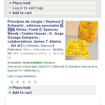
Place hold
Log in to add tags.
Add to cart
P
r
incipios de ci
r
ugía / Seymou
r
I.
Schwa
r
tz ; edito
r
es asociados
G.
Tom
Shi
r
es, F
r
ank
C.
Spence
r
,
Wendy | Cowles Husse
r
; t
r
. Jo
r
ge
O
r
izaga Sampe
r
io ;
colabo
r
ado
r
es James T. Adams
... [et al.]
by
Schwa
r
tz, Seymou
r
I.
Publication:
México : Inte
r
ame
r
icana -
McG
r
aw
-
Hill
, 1995 . 2 volúmenes, xv, 2192 p. : il. ; 28.5 x 22
cm.
Availability:
Items available:
Biblioteca
Ciencias de la Salud Book Ca
r
t [
617.9 / S399p-06
] (1),
Biblioteca Ciencias de la
Salud [
617.9 / S399p-06
] (1),
Lists:
ci
r
ugia pediat
r
ica
.
Place hold
Add to cart