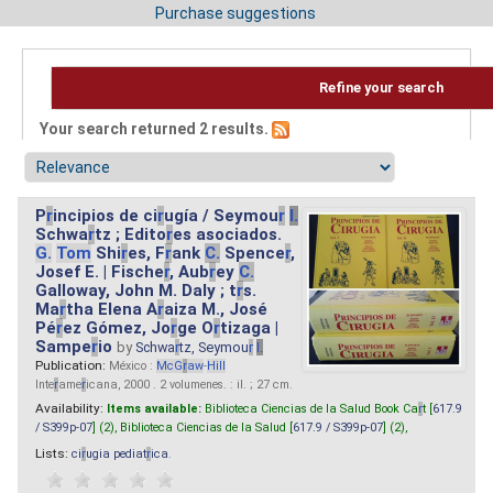
Purchase suggestions
Refine your search
Your search returned 2 results.
P
r
incipios de ci
r
ugía / Seymou
r
I.
Schwa
r
tz ; Edito
r
es asociados.
G.
Tom
Shi
r
es, F
r
ank
C.
Spence
r
,
Josef E. | Fische
r
, Aub
r
ey
C.
Galloway, John M. Daly ; t
r
s.
Ma
r
tha Elena A
r
aiza M., José
Pé
r
ez Gómez, Jo
r
ge O
r
tizaga |
Sampe
r
io
by
Schwa
r
tz, Seymou
r
I.
Publication:
México :
McG
r
aw
-
Hill
Inte
r
ame
r
icana, 2000 . 2 volumenes. : il. ; 27 cm.
Availability:
Items available:
Biblioteca Ciencias de la Salud Book Ca
r
t [
617.9
/ S399p-07
] (2),
Biblioteca Ciencias de la Salud [
617.9 / S399p-07
] (2),
Lists:
ci
r
ugia pediat
r
ica
.