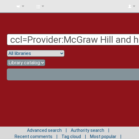
BIBLIOTECA
UNIV.
SURCOLOMBIANA
Advanced search
Authority search
Recent comments
Tag cloud
Most popular