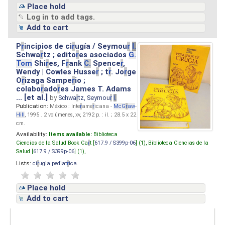
Place hold
Log in to add tags.
Add to cart
P
r
incipios de ci
r
ugía / Seymou
r
I.
Schwa
r
tz ; edito
r
es asociados
G.
Tom
Shi
r
es, F
r
ank
C.
Spence
r
,
Wendy | Cowles Husse
r
; t
r
. Jo
r
ge
O
r
izaga Sampe
r
io ;
colabo
r
ado
r
es James T. Adams
... [et al.]
by
Schwa
r
tz, Seymou
r
I.
Publication:
México : Inte
r
ame
r
icana -
McG
r
aw
-
Hill
, 1995 . 2 volúmenes, xv, 2192 p. : il. ; 28.5 x 22
cm.
Availability:
Items available:
Biblioteca
Ciencias de la Salud Book Ca
r
t [
617.9 / S399p-06
] (1),
Biblioteca Ciencias de la
Salud [
617.9 / S399p-06
] (1),
Lists:
ci
r
ugia pediat
r
ica
.
Place hold
Add to cart